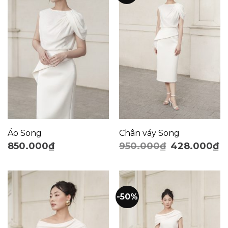
Áo Song
Chân váy Song
850.000
₫
950.000
₫
428.000
₫
-50%