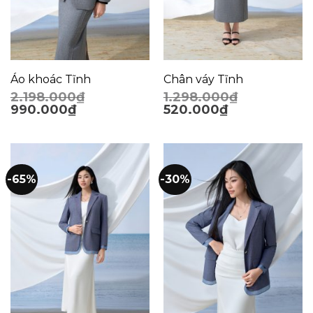
Áo khoác Tĩnh
Chân váy Tĩnh
2.198.000
₫
1.298.000
₫
990.000
₫
520.000
₫
-65%
-30%