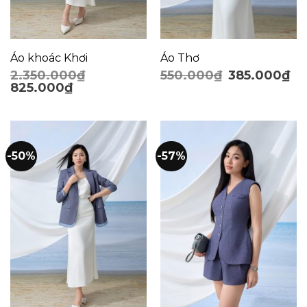
Áo khoác Khơi
Áo Thơ
2.350.000
₫
550.000
₫
385.000
₫
825.000
₫
-50%
-57%