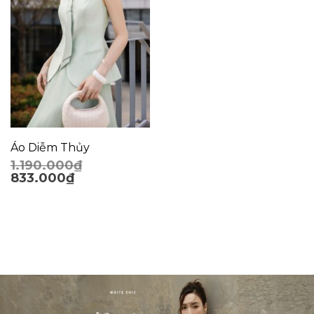
Áo Diễm Thủy
1.190.000
₫
833.000
₫