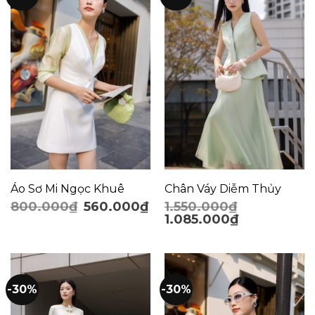
Áo Sơ Mi Ngọc Khuê
Chân Váy Diễm Thủy
800.000
₫
560.000
₫
1.550.000
₫
1.085.000
₫
-30%
-30%