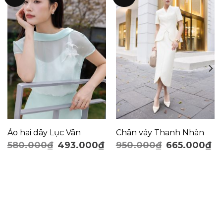
Áo hai dây Lục Vân
Chân váy Thanh Nhàn
580.000
₫
493.000
₫
950.000
₫
665.000
₫