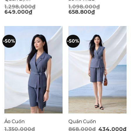
1.298.000
₫
1.098.000
₫
649.000
₫
658.800
₫
-50%
-50%
Áo Cuốn
Quần Cuốn
1.350.000
₫
868.000
₫
434.000
₫