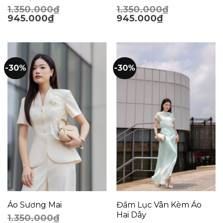
1.350.000
₫
1.350.000
₫
945.000
₫
945.000
₫
-30%
-30%
Áo Sương Mai
Đầm Lục Vân Kèm Áo
Hai Dây
1.350.000
₫