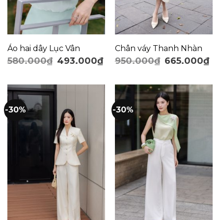
Áo hai dây Lục Vân
Chân váy Thanh Nhàn
580.000
₫
493.000
₫
950.000
₫
665.000
₫
-30%
-30%