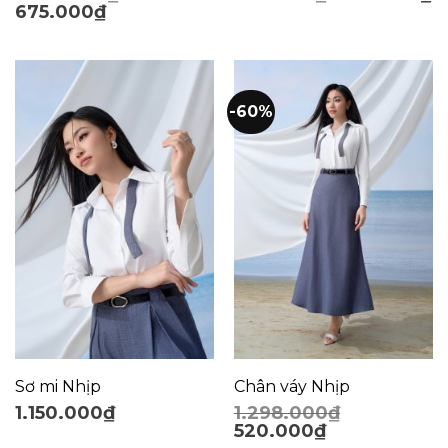
675.000
₫
-60%
Sơ mi Nhịp
Chân váy Nhịp
1.150.000
₫
1.298.000
₫
520.000
₫