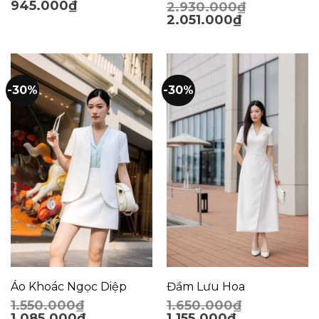
945.000
₫
2.930.000
₫
2.051.000
₫
-30%
-30%
Áo Khoác Ngọc Diệp
Đầm Lưu Hoa
1.550.000
₫
1.650.000
₫
1.085.000
₫
1.155.000
₫