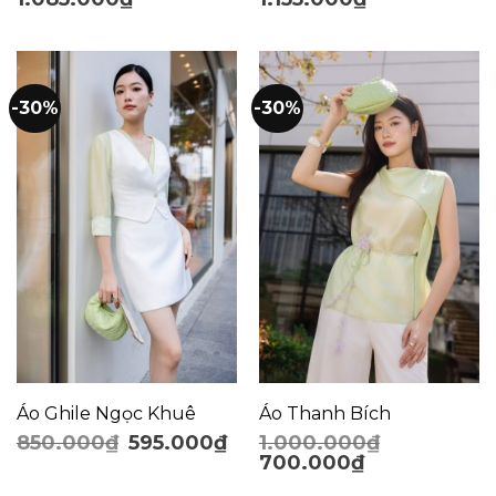
-30%
-30%
Áo Ghile Ngọc Khuê
Áo Thanh Bích
850.000
₫
595.000
₫
1.000.000
₫
700.000
₫