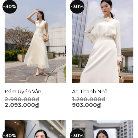
-30%
-30%
Đầm Uyển Vân
Áo Thanh Nhã
2.990.000
₫
1.290.000
₫
2.093.000
₫
903.000
₫
-30%
-30%