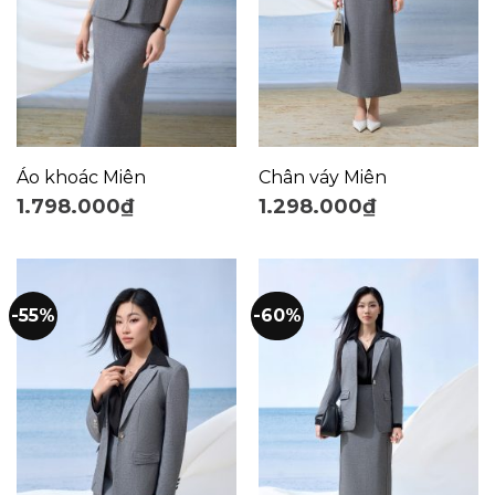
Áo khoác Miên
Chân váy Miên
1.798.000
₫
1.298.000
₫
-55%
-60%