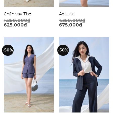
Chân váy Thơ
Áo Lưu
1.250.000
₫
1.350.000
₫
625.000
₫
675.000
₫
-50%
-50%