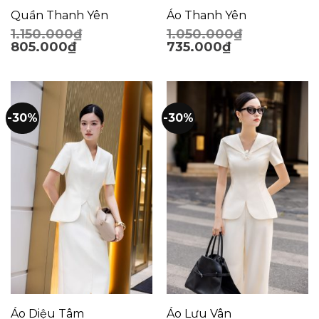
Quần Thanh Yên
Áo Thanh Yên
1.150.000
₫
1.050.000
₫
805.000
₫
735.000
₫
-30%
-30%
Áo Diệu Tâm
Áo Lưu Vân