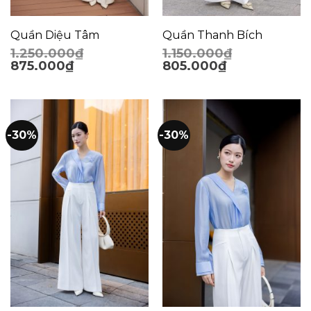
Quần Diệu Tâm
Quần Thanh Bích
1.250.000
₫
1.150.000
₫
875.000
₫
805.000
₫
-30%
-30%