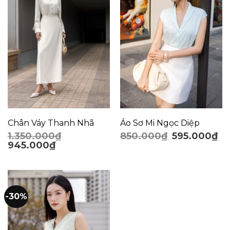
Chân Váy Thanh Nhã
Áo Sơ Mi Ngọc Diệp
1.350.000
₫
850.000
₫
595.000
₫
945.000
₫
-30%