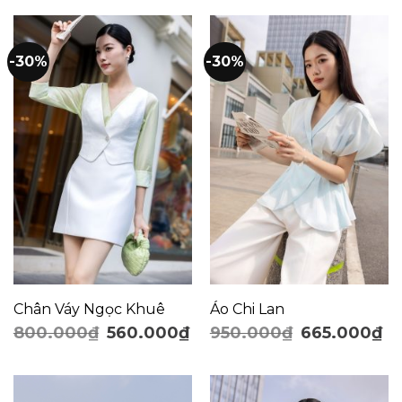
-30%
-30%
Chân Váy Ngọc Khuê
Áo Chi Lan
800.000
₫
560.000
₫
950.000
₫
665.000
₫