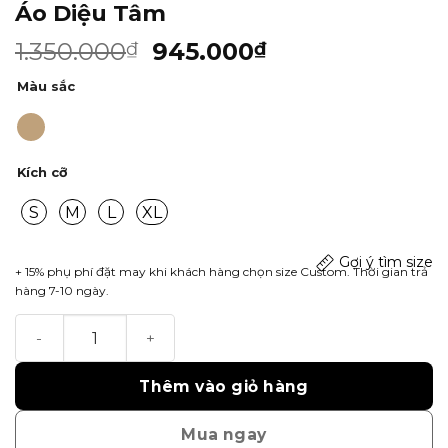
Áo Diệu Tâm
1.350.000
945.000
₫
₫
Màu sắc
Kích cỡ
S
M
L
XL
Gợi ý tìm size
+ 15% phụ phí đặt may khi khách hàng chọn size Custom. Thời gian trả
hàng 7-10 ngày.
Áo Diệu Tâm số lượng
Thêm vào giỏ hàng
Mua ngay