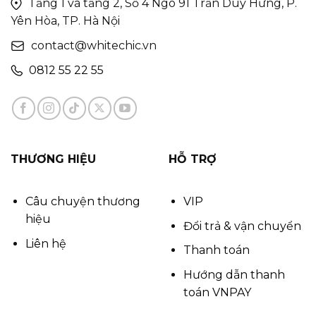
Tầng 1 và tầng 2, Số 4 Ngõ 91 Trần Duy Hưng, P.
Yên Hòa, TP. Hà Nội
contact@whitechic.vn
0812 55 22 55
THƯƠNG HIỆU
HỖ TRỢ
Câu chuyện thương
VIP
hiệu
Đổi trả & vận chuyển
Liên hệ
Thanh toán
Hướng dẫn thanh
toán VNPAY