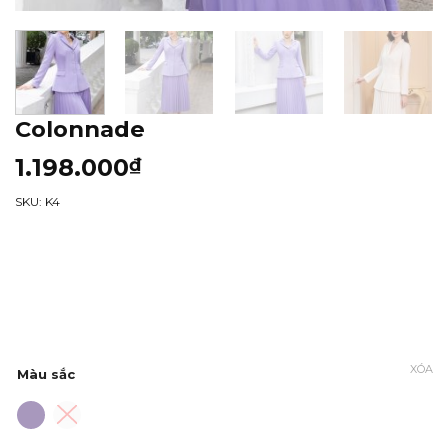
Colonnade
1.198.000
₫
SKU: K4
XÓA
Màu sắc