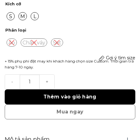
Kích cỡ
S
M
L
Phân loại
Áo
Chân váy
Set
Gợi ý tìm size
+ 15% phụ phí đặt may khi khách hàng chọn size Custom. Thời gian trả
hàng 7-10 ngày.
Colonnade số lượng
Thêm vào giỏ hàng
Mua ngay
Mô tả sản phẩm