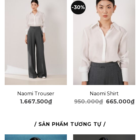
-30%
Naomi Trouser
Naomi Shirt
1.667.500
₫
950.000
₫
665.000
₫
/ SẢN PHẨM TƯƠNG TỰ /