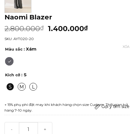
Naomi Blazer
2.800.000
1.400.000
₫
₫
SKU: AYT020-20
XÓA
: Xám
Màu sắc
: S
Kích cỡ
S
M
L
+ 15% phụ phí đặt may khi khách hàng chọn size Custom. Thời gian trả
Gợi ý tìm size
hàng 7-10 ngày.
Naomi Blazer số lượng