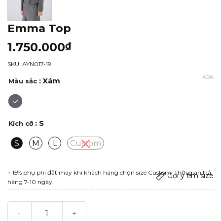
Emma Top
1.750.000
₫
SKU: AYN017-19
XÓA
: Xám
Màu sắc
: S
Kích cỡ
S
M
L
Custom
+ 15% phụ phí đặt may khi khách hàng chọn size Custom. Thời gian trả
Gợi ý tìm size
hàng 7-10 ngày.
Emma Top số lượng