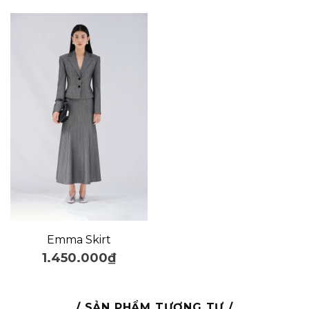
Emma Skirt
1.450.000
₫
/ SẢN PHẨM TƯƠNG TỰ /