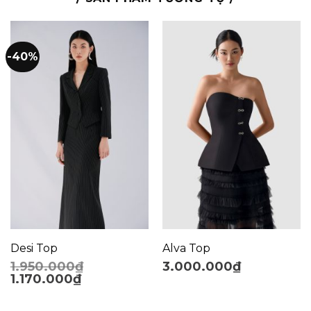
-40%
Desi Top
Alva Top
1.950.000
₫
3.000.000
₫
1.170.000
₫