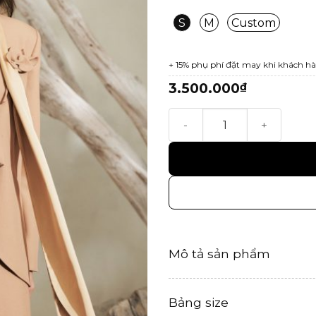
S
M
Custom
+ 15% phụ phí đặt may khi khách hà
3.500.000
₫
Olive Blazer số lượng
Mô tả sản phẩm
Bảng size