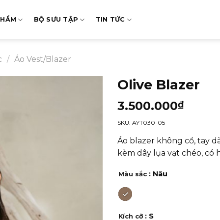
PHẨM
BỘ SƯU TẬP
TIN TỨC
c
/
Áo Vest/Blazer
Olive Blazer
3.500.000
₫
SKU: AYT030-05
Áo blazer không cổ, tay dà
kèm dây lụa vạt chéo, có h
: Nâu
Màu sắc
: S
Kích cỡ