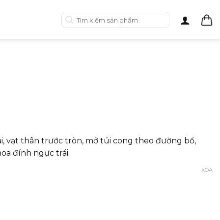
Tìm
kiếm:
i, vạt thân trước tròn, mở túi cong theo đường bổ,
oa đính ngực trái.
XÓA