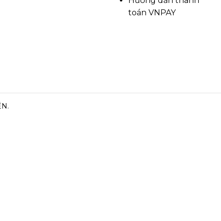
Hướng dẫn thanh
toán VNPAY
ỀN.