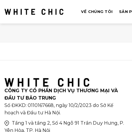
Bỏ
qua
VỀ CHÚNG TÔI
SẢN 
nội
dung
CÔNG TY CỔ PHẦN DỊCH VỤ THƯƠNG MẠI VÀ
ĐẦU TƯ BẢO TRUNG
Số ĐKKD: 0110167668, ngày 10/2/2023 do Sở Kế
hoạch và Đầu tư Hà Nội.
Tầng 1 và tầng 2, Số 4 Ngõ 91 Trần Duy Hưng, P.
Yên Hòa, TP. Hà Nội