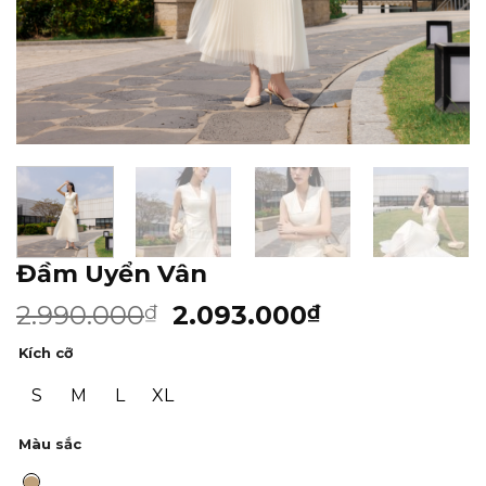
Đầm Uyển Vân
2.990.000
2.093.000
₫
₫
Kích cỡ
S
M
L
XL
Màu sắc