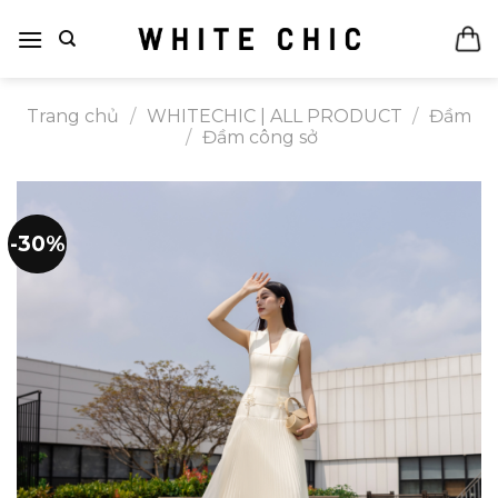
Bỏ
qua
nội
dung
Trang chủ
/
WHITECHIC | ALL PRODUCT
/
Đầm
/
Đầm công sở
-30%