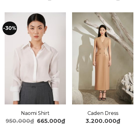
-30%
Naomi Shirt
Caden Dress
950.000
₫
665.000
₫
3.200.000
₫