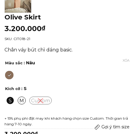
Olive Skirt
3.200.000
₫
SKU: CIT018-21
Chân váy bút chì dáng basic.
XÓA
: Nâu
Màu sắc
: S
Kích cỡ
S
M
Custom
+ 15% phụ phí đặt may khi khách hàng chọn size Custom. Thời gian trả
hàng 7-10 ngày.
Gợi ý tìm size
3.200.000
₫