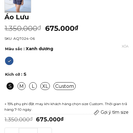
Áo Lưu
1.350.000
675.000
₫
₫
SKU: AQT024-06
XÓA
: Xanh dương
Màu sắc
: S
Kích cỡ
S
M
L
XL
Custom
+ 15% phụ phí đặt may khi khách hàng chọn size Custom. Thời gian trả
hàng 7-10 ngày.
Gợi ý tìm size
Giá
Giá
1.350.000
675.000
₫
₫
gốc
hiện
là:
tại
Áo Lưu số lượng