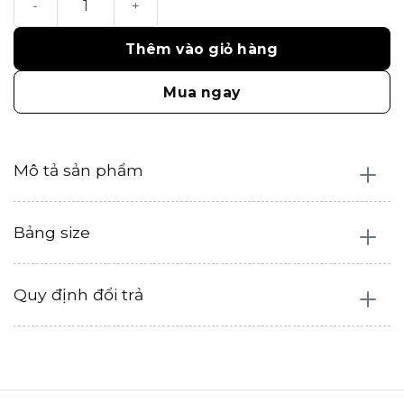
1.350.000₫.
là:
675.000₫.
Thêm vào giỏ hàng
Mua ngay
Mô tả sản phẩm
Bảng size
Quy định đổi trả