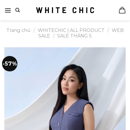
Bỏ
qua
nội
dung
Trang chủ
/
WHITECHIC | ALL PRODUCT
/
WEB
SALE
/
SALE THÁNG 5
-57%