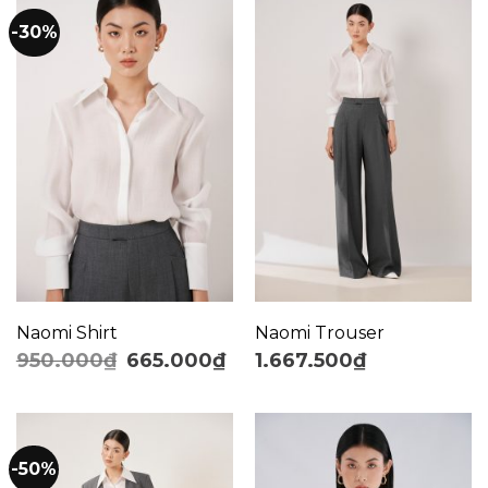
-30%
Naomi Shirt
Naomi Trouser
950.000
₫
665.000
₫
1.667.500
₫
-50%