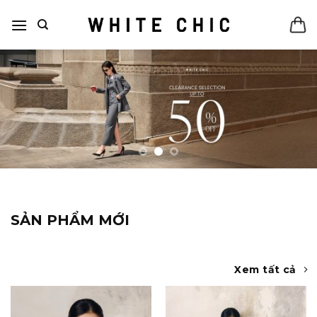
Bỏ
qua
nội
dung
SẢN PHẨM MỚI
Xem tất cả