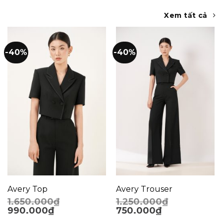
Xem tất cả
-40%
-40%
Avery Top
Avery Trouser
1.650.000
₫
1.250.000
₫
990.000
₫
750.000
₫