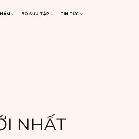
PHẨM
BỘ SƯU TẬP
TIN TỨC
ỚI NHẤT