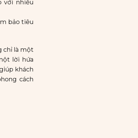
 với nhiều
đảm bảo tiêu
 chỉ là một
một lời hứa
– giúp khách
phong cách