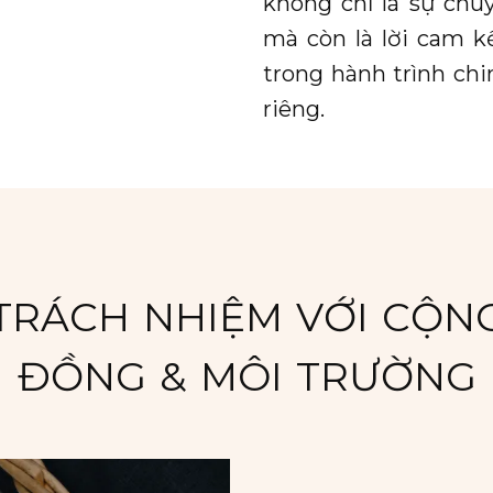
không chỉ là sự ch
mà còn là lời cam 
trong hành trình chi
riêng.
TRÁCH NHIỆM VỚI CỘN
ĐỒNG & MÔI TRƯỜNG