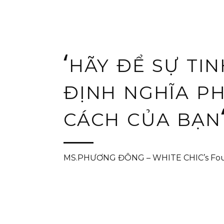
‘
HÃY ĐỂ SỰ TIN
ĐỊNH NGHĨA P
CÁCH CỦA BẠN
MS.PHƯƠNG ĐÔNG – WHITE CHIC’s Fo