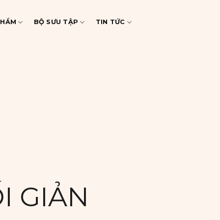
PHẨM
BỘ SƯU TẬP
TIN TỨC
I GIẢN