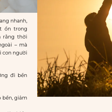
rang nhanh,
t ổn trong
 rằng thời
ngoài – mà
i con người
ớng đi bền
độ bền, giảm