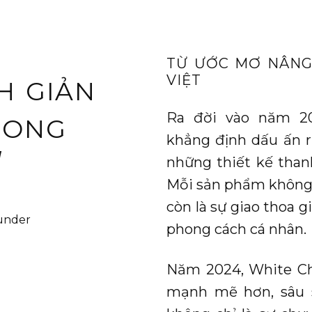
TỪ ƯỚC MƠ NÂNG
VIỆT
H GIẢN
Ra đời vào năm 2
HONG
khẳng định dấu ấn r
‘
những thiết kế thanh
Mỗi sản phẩm không 
còn là sự giao thoa 
under
phong cách cá nhân.
Năm 2024, White Ch
mạnh mẽ hơn, sâu 