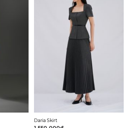
+
Daria Skirt
1.550.000
₫