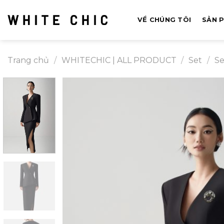
Bỏ
qua
VỀ CHÚNG TÔI
SẢN 
nội
dung
Trang chủ
/
WHITECHIC | ALL PRODUCT
/
Set
/
Se