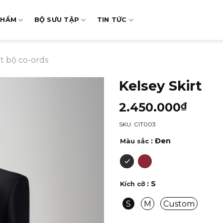
PHẨM
BỘ SƯU TẬP
TIN TỨC
t bộ co-ords
Kelsey Skirt
2.450.000
₫
SKU: CIT003
: Đen
Màu sắc
: S
Kích cỡ
S
M
Custom