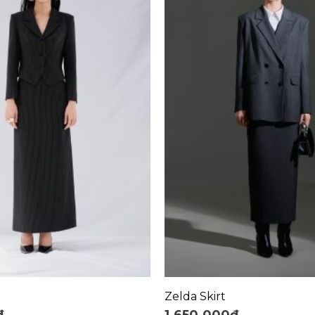
+
Zelda Skirt
₫
1.650.000
₫