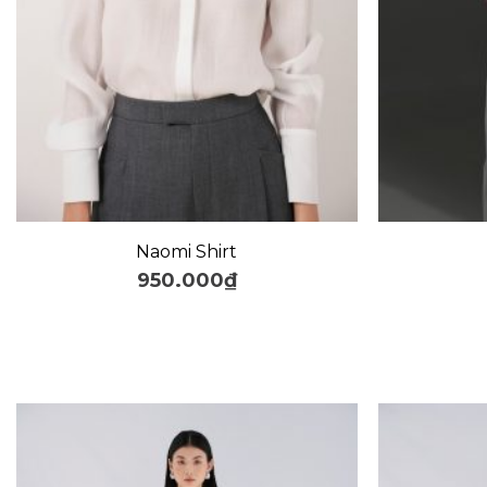
+
+
Naomi Shirt
950.000
₫