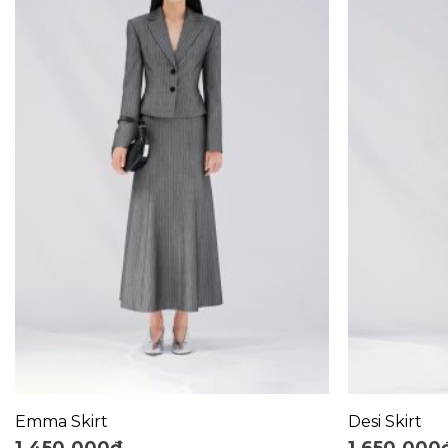
+
+
Emma Skirt
Desi Skirt
1.450.000
₫
1.650.000