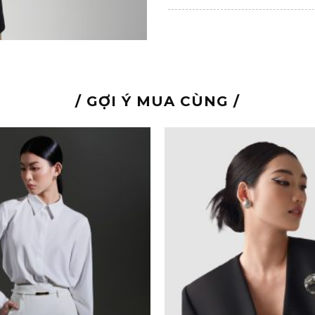
/ GỢI Ý MUA CÙNG /