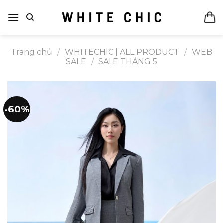
Bỏ
qua
nội
dung
Trang chủ
/
WHITECHIC | ALL PRODUCT
/
WEB
SALE
/
SALE THÁNG 5
-60%