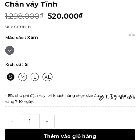
Chân váy Tĩnh
1.298.000
520.000
₫
₫
SKU: CIT019-19
XÓA
: Xám
Màu sắc
: S
Kích cỡ
S
M
L
XL
+ 15% phụ phí đặt may khi khách hàng chọn size Custom. Thời gian trả
Gợi ý tìm size
hàng 7-10 ngày.
Chân váy Tĩnh số lượng
Thêm vào giỏ hàng