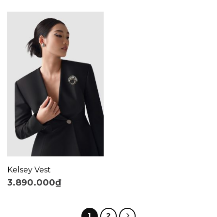
Kelsey Vest
3.890.000
₫
1
2