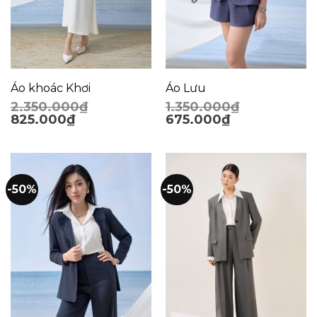
Áo khoác Khơi
Áo Lưu
2.350.000
₫
1.350.000
₫
825.000
₫
675.000
₫
-50%
-50%