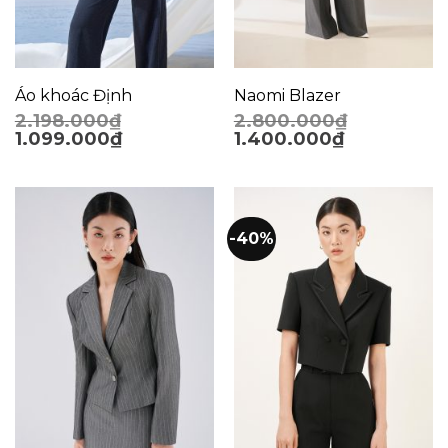
Áo khoác Định
Naomi Blazer
2.198.000
₫
2.800.000
₫
1.099.000
₫
1.400.000
₫
-40%