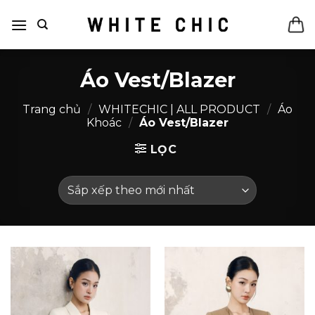
Bỏ
qua
nội
dung
Áo Vest/Blazer
Trang chủ
/
WHITECHIC | ALL PRODUCT
/
Áo
Khoác
/
Áo Vest/Blazer
LỌC