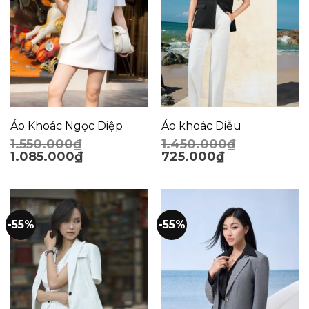
Áo Khoác Ngọc Diệp
Áo khoác Diễu
1.550.000
₫
1.450.000
₫
1.085.000
₫
725.000
₫
-55%
-55%