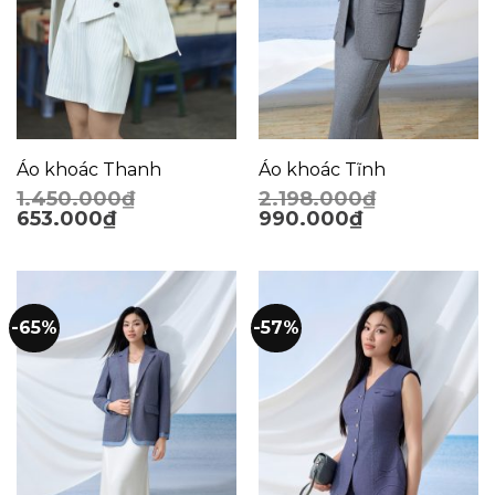
Áo khoác Thanh
Áo khoác Tĩnh
1.450.000
₫
2.198.000
₫
653.000
₫
990.000
₫
-65%
-57%