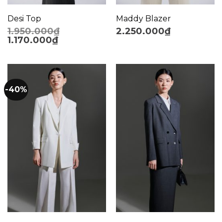
Desi Top
Maddy Blazer
1.950.000
₫
2.250.000
₫
1.170.000
₫
-40%