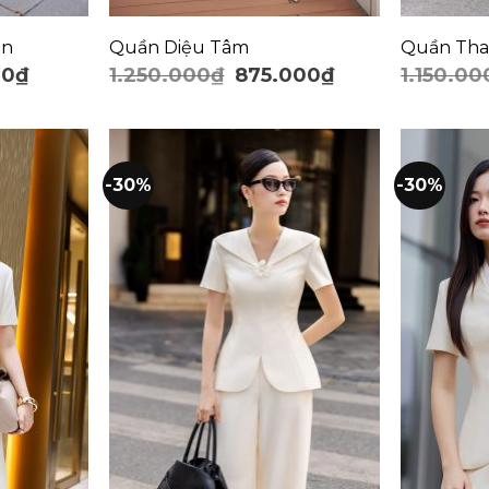
àn
Quần Diệu Tâm
Quần Tha
00
₫
1.250.000
₫
875.000
₫
1.150.00
-30%
-30%