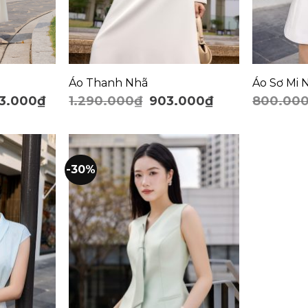
Áo Thanh Nhã
Áo Sơ Mi
3.000
₫
1.290.000
₫
903.000
₫
800.00
-30%