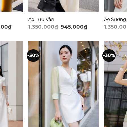
Áo Lưu Vân
Áo Sương
000
₫
1.350.000
₫
945.000
₫
1.350.0
-30%
-30%