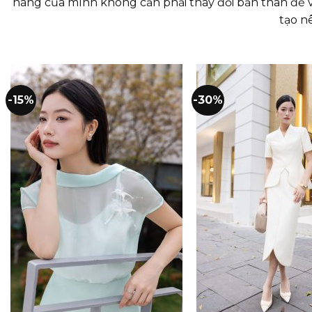
hàng của mình không cần phải thay đổi bản thân để v
tạo n
-15%
-30%