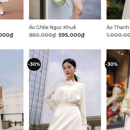
Áo Ghile Ngọc Khuê
Áo Thanh
.000
₫
850.000
₫
595.000
₫
1.000.0
-30%
-30%