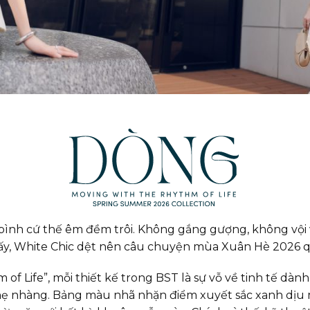
bình cứ thế êm đềm trôi. Không gắng gượng, không vội vã
i ấy, White Chic dệt nên câu chuyện mùa Xuân Hè 2026
of Life”, mỗi thiết kế trong BST là sự vỗ về tinh tế dàn
nhẹ nhàng. Bảng màu nhã nhặn điểm xuyết sắc xanh dị