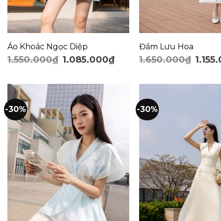
Áo Khoác Ngọc Diệp
Đầm Lưu Hoa
1.550.000
₫
1.085.000
₫
1.650.000
₫
1.155
-30%
-30%