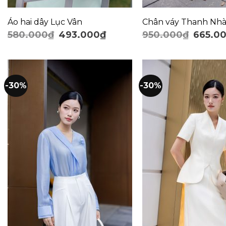
Áo hai dây Lục Vân
Chân váy Thanh Nh
580.000
₫
493.000
₫
950.000
₫
665.0
-30%
-30%