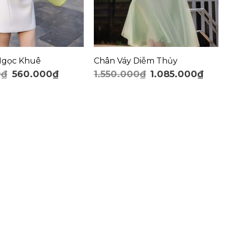
 Ngọc Khuê
Chân Váy Diễm Thủy
0
₫
560.000
₫
1.550.000
₫
1.085.000
₫