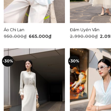
Áo Chi Lan
Đầm Uyển Vân
950.000
₫
665.000
₫
2.990.000
₫
2.09
-30%
-30%