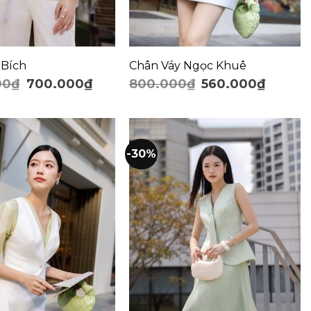
 Bích
Chân Váy Ngọc Khuê
00
₫
700.000
₫
800.000
₫
560.000
₫
-30%