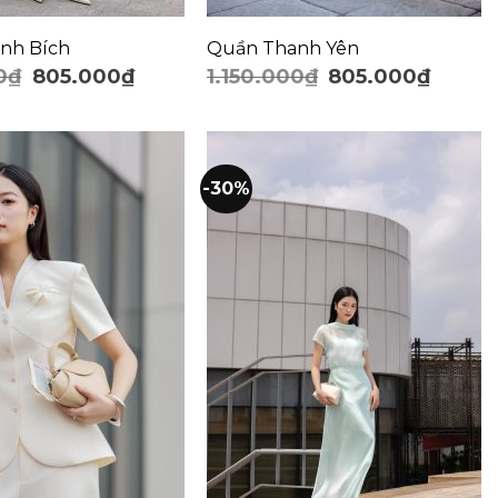
nh Bích
Quần Thanh Yên
0
₫
805.000
₫
1.150.000
₫
805.000
₫
-30%