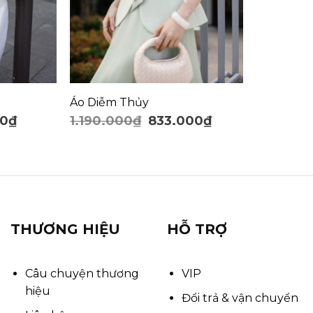
Áo Diễm Thủy
00
₫
1.190.000
₫
833.000
₫
THƯƠNG HIỆU
HỖ TRỢ
Câu chuyện thương
VIP
hiệu
Đổi trả & vận chuyển