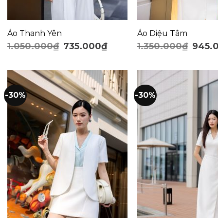
Áo Thanh Yên
Áo Diệu Tâm
1.050.000
₫
735.000
₫
1.350.000
₫
945.
-30%
-30%