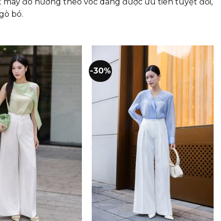
t may đo nương theo vóc dáng được ưu tiên tuyệt đối,
gò bó.
-30%