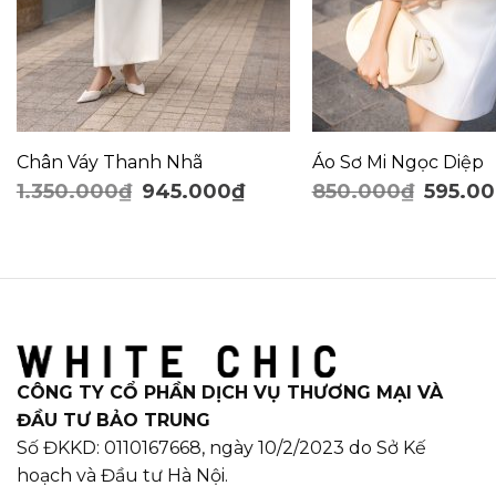
Chân Váy Thanh Nhã
Áo Sơ Mi Ngọc Diệp
1.350.000
₫
945.000
₫
850.000
₫
595.0
CÔNG TY CỔ PHẦN DỊCH VỤ THƯƠNG MẠI VÀ
ĐẦU TƯ BẢO TRUNG
Số ĐKKD: 0110167668, ngày 10/2/2023 do Sở Kế
hoạch và Đầu tư Hà Nội.