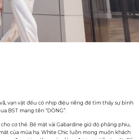
, vạn vật đều có nhịp điệu riêng để tìm thấy sự bình
 qua BST mang tên “DÒNG”.
h cho cơ thể. Bề mặt vải Gabardine giữ độ phẳng phiu,
u mát của mùa hạ. White Chic luôn mong muốn khách