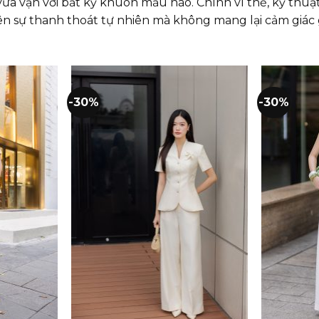
ừa vặn với bất kỳ khuôn mẫu nào. Chính vì thế, kỹ thuậ
ên sự thanh thoát tự nhiên mà không mang lại cảm giác 
-30%
-30%