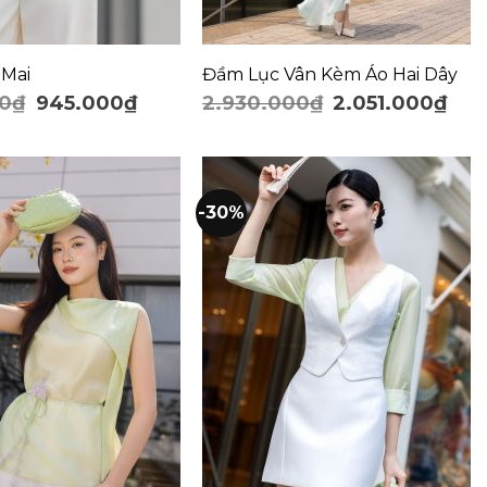
 Mai
Đầm Lục Vân Kèm Áo Hai Dây
00
₫
945.000
₫
2.930.000
₫
2.051.000
₫
-30%