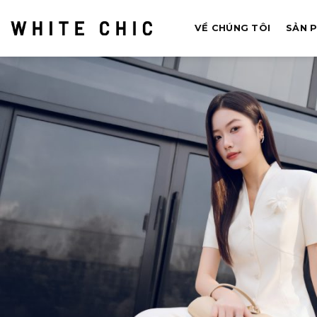
Bỏ
qua
VỀ CHÚNG TÔI
SẢN 
nội
dung