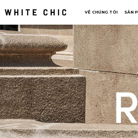
Bỏ
qua
VỀ CHÚNG TÔI
SẢN 
nội
dung