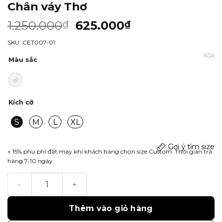
Chân váy Thơ
1.250.000
625.000
₫
₫
SKU: CET007-01
XÓA
Màu sắc
Kích cỡ
S
M
L
XL
Gợi ý tìm size
+ 15% phụ phí đặt may khi khách hàng chọn size Custom. Thời gian trả
hàng 7-10 ngày.
Chân váy Thơ số lượng
Thêm vào giỏ hàng