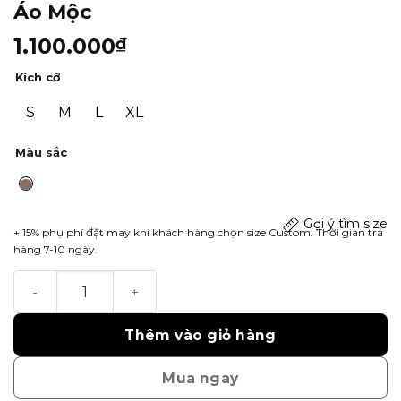
Áo Mộc
1.100.000
₫
Kích cỡ
S
M
L
XL
Màu sắc
Gợi ý tìm size
+ 15% phụ phí đặt may khi khách hàng chọn size Custom. Thời gian trả
hàng 7-10 ngày.
Áo Mộc số lượng
Thêm vào giỏ hàng
Mua ngay