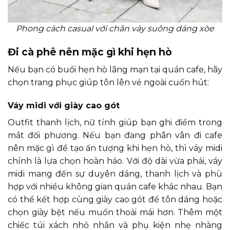
Phong cách casual với chân váy suông dáng xòe
Đi cà phê nên mặc gì khi hẹn hò
Nếu bạn có buổi hẹn hò lãng mạn tại quán cafe, hãy
chọn trang phục giúp tôn lên vẻ ngoài cuốn hút:
Váy midi với giày cao gót
Outfit thanh lịch, nữ tính giúp bạn ghi điểm trong
mắt đối phương. Nếu bạn đang phân vân đi cafe
nên mặc gì để tạo ấn tượng khi hẹn hò, thì váy midi
chính là lựa chọn hoàn hảo. Với độ dài vừa phải, váy
midi mang đến sự duyên dáng, thanh lịch và phù
hợp với nhiều không gian quán cafe khác nhau. Bạn
có thể kết hợp cùng giày cao gót để tôn dáng hoặc
chọn giày bệt nếu muốn thoải mái hơn. Thêm một
chiếc túi xách nhỏ nhắn và phụ kiện nhẹ nhàng