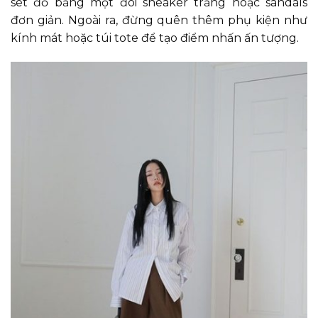
set đồ bằng một đôi sneaker trắng hoặc sandals
đơn giản. Ngoài ra, đừng quên thêm phụ kiện như
kính mát hoặc túi tote để tạo điểm nhấn ấn tượng.