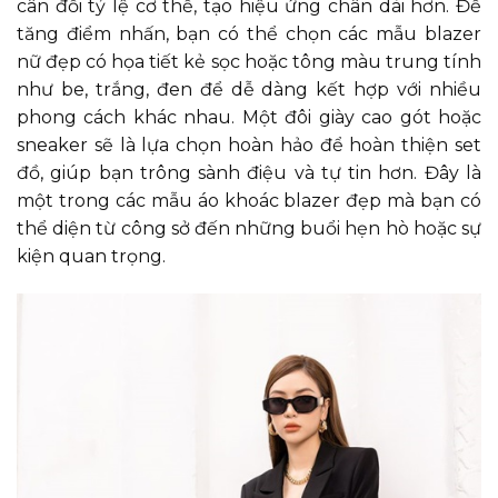
cân đối tỷ lệ cơ thể, tạo hiệu ứng chân dài hơn. Để
tăng điểm nhấn, bạn có thể chọn các mẫu blazer
nữ đẹp có họa tiết kẻ sọc hoặc tông màu trung tính
như be, trắng, đen để dễ dàng kết hợp với nhiều
phong cách khác nhau. Một đôi giày cao gót hoặc
sneaker sẽ là lựa chọn hoàn hảo để hoàn thiện set
đồ, giúp bạn trông sành điệu và tự tin hơn. Đây là
một trong các mẫu áo khoác blazer đẹp mà bạn có
thể diện từ công sở đến những buổi hẹn hò hoặc sự
kiện quan trọng.