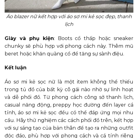
Áo blazer nữ kết hợp với áo sơ mi kẻ sọc đẹp, thanh
lịch
Giày và phụ kiện
: Boots cổ thấp hoặc sneaker
chunky sẽ phù hợp với phong cách này. Thêm mũ
beret hoặc khăn quàng cổ để tăng sự sành điệu.
Kết luận
Áo sơ mi kẻ sọc nữ là một item không thể thiếu
trong tủ đồ của bất kỳ cô gái nào nhờ sự linh hoạt
và dễ phối đồ. Từ phong cách công sở thanh lịch,
casual năng động, preppy học đường đến layer cá
tính, áo sơ mi kẻ sọc đều có thể đáp ứng mọi nhu
cầu. Hãy thử nghiệm các cách phối đồ trên, kết hợp
với sự sáng tạo của bản thân để tạo ra những outfit
độc đáo, phù hợp với phong cách và cá tính riêng