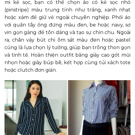
mi kẻ sọc, bạn có thể chọn áo có kẻ sọc nhỏ
(pinstripe) màu trung tính như trắng, xanh nhạt
hoặc xám để giữ vẻ ngoài chuyên nghiệp. Phối áo
với quần tây ống đứng màu đen, be hoặc navy, sơ
vin gọn gàng để tôn dáng và tạo sự chỉn chu. Ngoài
ra, chân váy bút chì ôm sát màu đen hoặc pastel
cũng là lựa chọn lý tưởng, giúp bạn trông thon gọn
và tinh tế. Hoàn thiện outfit bằng giày cao gót mũi
nhọn hoặc giày búp bê, kết hợp cùng túi xách tote
hoặc clutch đơn giản.