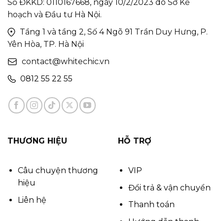
Số ĐKKD: 0110167668, ngày 10/2/2023 do Sở Kế
hoạch và Đầu tư Hà Nội.
Tầng 1 và tầng 2, Số 4 Ngõ 91 Trần Duy Hưng, P.
Yên Hòa, TP. Hà Nội
contact@whitechic.vn
0812 55 22 55
THƯƠNG HIỆU
HỖ TRỢ
Câu chuyện thương
VIP
hiệu
Đổi trả & vận chuyển
Liên hệ
Thanh toán