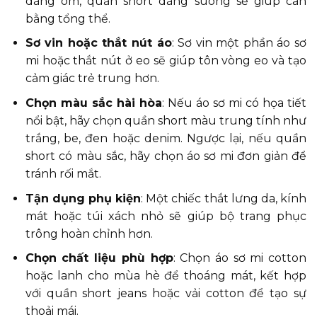
dáng ôm, quần short dáng suông sẽ giúp cân
bằng tổng thể.
Sơ vin hoặc thắt nút áo
: Sơ vin một phần áo sơ
mi hoặc thắt nút ở eo sẽ giúp tôn vòng eo và tạo
cảm giác trẻ trung hơn.
Chọn màu sắc hài hòa
: Nếu áo sơ mi có họa tiết
nổi bật, hãy chọn quần short màu trung tính như
trắng, be, đen hoặc denim. Ngược lại, nếu quần
short có màu sắc, hãy chọn áo sơ mi đơn giản để
tránh rối mắt.
Tận dụng phụ kiện
: Một chiếc thắt lưng da, kính
mát hoặc túi xách nhỏ sẽ giúp bộ trang phục
trông hoàn chỉnh hơn.
Chọn chất liệu phù hợp
: Chọn áo sơ mi cotton
hoặc lanh cho mùa hè để thoáng mát, kết hợp
với quần short jeans hoặc vải cotton để tạo sự
thoải mái.