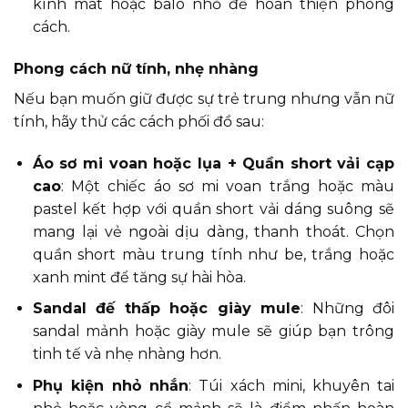
kính mát hoặc balo nhỏ để hoàn thiện phong
cách.
Phong cách nữ tính, nhẹ nhàng
Nếu bạn muốn giữ được sự trẻ trung nhưng vẫn nữ
tính, hãy thử các cách phối đồ sau:
Áo sơ mi voan hoặc lụa + Quần short vải cạp
cao
: Một chiếc áo sơ mi voan trắng hoặc màu
pastel kết hợp với quần short vải dáng suông sẽ
mang lại vẻ ngoài dịu dàng, thanh thoát. Chọn
quần short màu trung tính như be, trắng hoặc
xanh mint để tăng sự hài hòa.
Sandal đế thấp hoặc giày mule
: Những đôi
sandal mảnh hoặc giày mule sẽ giúp bạn trông
tinh tế và nhẹ nhàng hơn.
Phụ kiện nhỏ nhắn
: Túi xách mini, khuyên tai