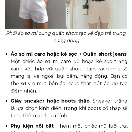
Phối áo sơ mi cùng quần short tạo vẻ đẹp trẻ trung,
năng động
Áo sơ mi caro hoặc kẻ sọc + Quần short jeans
:
Một chiếc áo sơ mi caro đỏ hoặc kẻ sọc trắng
xanh kết hợp với quần short jeans rách nhẹ sẽ
mang lại vẻ ngoài bụi bặm, năng động. Bạn có
thể sơ vin một bên áo hoặc thắt nút áo để tạo
điểm nhấn.
Giày sneaker hoặc boots thấp
: Sneaker trắng
là lựa chọn kinh điển, trong khi boots cổ thấp sẽ
tăng thêm phần cá tính.
Phụ kiện nổi bật
: Thêm một chiếc mũ lưỡi trai,