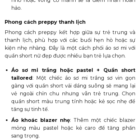
nhỏ hoặc vòng cổ mảnh sẽ là điểm nhấn hoàn
hảo.
Phong cách preppy thanh lịch
Phong cách preppy kết hợp giữa sự trẻ trung và
thanh lịch, phù hợp với các buổi hẹn hò hoặc sự
kiện nhẹ nhàng. Đây là một cách phối áo sơ mi với
quần short nữ đẹp được nhiều bạn trẻ lựa chọn.
Áo sơ mi trắng hoặc pastel + Quần short
tailored
: Một chiếc áo sơ mi trắng sơ vin gọn
gàng với quần short vải dáng suông sẽ mang lại
vẻ ngoài chỉn chu nhưng vẫn trẻ trung. Chọn
quần short màu trung tính hoặc kẻ sọc nhẹ để
tăng sự tinh tế.
Áo khoác blazer nhẹ
: Thêm một chiếc blazer
mỏng màu pastel hoặc kẻ caro để tăng phần
sang trọng.