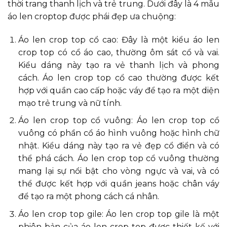
thời trang thanh lịch và trẻ trung. Dưới đây là 4 mẫu
áo len croptop được phái đẹp ưa chuộng:
Áo len crop top cổ cao: Đây là một kiểu áo len
crop top có cổ áo cao, thường ôm sát cổ và vai.
Kiểu dáng này tạo ra vẻ thanh lịch và phong
cách. Áo len crop top cổ cao thường được kết
hợp với quần cao cấp hoặc váy để tạo ra một diện
mạo trẻ trung và nữ tính.
Áo len crop top cổ vuông: Áo len crop top cổ
vuông có phần cổ áo hình vuông hoặc hình chữ
nhật. Kiểu dáng này tạo ra vẻ đẹp cổ điển và có
thể phá cách. Áo len crop top cổ vuông thường
mang lại sự nổi bật cho vòng ngực và vai, và có
thể được kết hợp với quần jeans hoặc chân váy
để tạo ra một phong cách cá nhân.
Áo len crop top gile: Áo len crop top gile là một
phiên bản của áo len crop top được thiết kế với