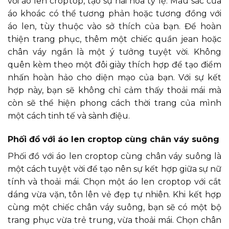
với áo len croptop, tạo sự hài hòa tỷ lệ. Màu sắc của
áo khoác có thể tương phản hoặc tương đồng với
áo len, tùy thuộc vào sở thích của bạn. Để hoàn
thiện trang phục, thêm một chiếc quần jean hoặc
chân váy ngắn là một ý tưởng tuyệt vời. Không
quên kèm theo một đôi giày thích hợp để tạo điểm
nhấn hoàn hảo cho diện mạo của bạn. Với sự kết
hợp này, bạn sẽ không chỉ cảm thấy thoải mái mà
còn sẽ thể hiện phong cách thời trang của mình
một cách tinh tế và sành điệu.
Phối đồ với áo len croptop cùng chân váy suông
Phối đồ với áo len croptop cùng chân váy suông là
một cách tuyệt vời để tạo nên sự kết hợp giữa sự nữ
tính và thoải mái. Chọn một áo len croptop với cắt
dáng vừa vặn, tôn lên vẻ đẹp tự nhiên. Khi kết hợp
cùng một chiếc chân váy suông, bạn sẽ có một bộ
trang phục vừa trẻ trung, vừa thoải mái. Chọn chân