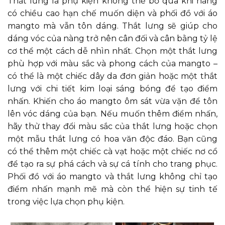
Thắt lưng là phụ kiện không thể bỏ qua khi nàng
có chiều cao hạn chế muốn diện và phối đồ với áo
mangto mà vẫn tôn dáng. Thắt lưng sẽ giúp cho
dáng vóc của nàng trở nên cân đối và cân bằng tỷ lệ
cơ thể một cách dễ nhìn nhất. Chọn một thắt lưng
phù hợp với màu sắc và phong cách của mangto –
có thể là một chiếc dây da đơn giản hoặc một thắt
lưng với chi tiết kim loại sáng bóng để tạo điểm
nhấn. Khiến cho áo mangto ôm sát vừa vặn để tôn
lên vóc dáng của bạn. Nếu muốn thêm điểm nhấn,
hãy thử thay đổi màu sắc của thắt lưng hoặc chọn
một mẫu thắt lưng có hoa văn độc đáo. Bạn cũng
có thể thêm một chiếc cà vạt hoặc một chiếc nơ cổ
để tạo ra sự phá cách và sự cá tính cho trang phục.
Phối đồ với áo mangto và thắt lưng không chỉ tạo
điểm nhấn mạnh mẽ mà còn thể hiện sự tinh tế
trong việc lựa chọn phụ kiện.