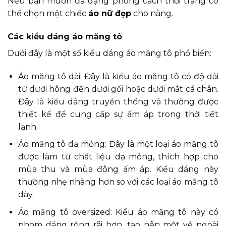
Nếu bạn muốn đa dạng phong cách thời trang có
thể chọn một chiếc
áo nữ đẹp
cho nàng.
Các kiểu dáng áo măng tô
Dưới đây là một số kiểu dáng áo măng tô phổ biến:
Áo măng tô dài: Đây là kiểu áo măng tô có độ dài
từ dưới hông đến dưới gối hoặc dưới mắt cá chân.
Đây là kiểu dáng truyền thống và thường được
thiết kế để cung cấp sự ấm áp trong thời tiết
lạnh.
Áo măng tô dạ mỏng: Đây là một loại áo măng tô
được làm từ chất liệu dạ mỏng, thích hợp cho
mùa thu và mùa đông ấm áp. Kiểu dáng này
thường nhẹ nhàng hơn so với các loại áo măng tô
dày.
Áo măng tô oversized: Kiểu áo măng tô này có
phom dáng rộng rãi hơn, tạo nên một vẻ ngoài