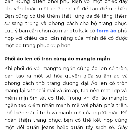
bạn. Đừng quên phối phụ kiện với một chiếc dây
chuyền hoặc một chiếc nơ cổ để tạo điểm nhấn.
Bạn cũng có thể thêm thắt lưng da để tăng thêm
sự sang trọng và phong cách cho bộ trang phục.
Lưu ý bạn cần chọn áo mangto kaki có
form áo
phù
hợp với chiều cao, cân nặng của mình để có được
một bộ trang phục đẹp hơn.
Phối áo len cổ tròn cùng áo mangto ngắn
Khi phối đồ với mangto ngắn cùng áo len cổ tròn,
bạn tạo ra một sự hòa quyện giữa sự ấm áp và
phong cách thời trang đương đại. Áo len cổ tròn
mang lại sự thoải mái và ấm áp, tạo nên một lớp vải
mềm mịn ôm sát cơ thể. Trong khi đó, áo mangto
ngắn tạo điểm nhấn mạnh mẽ với phần phía trên,
thể hiện sự cá tính và mạnh mẽ của người mặc. Để
hoàn thiện trang phục, bạn có thể kết hợp cùng
một đôi quần jeans hoặc quần tây sạch sẽ. Giày