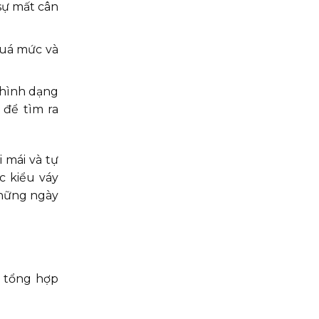
sự mất cân
 quá mức và
 hình dạng
 để tìm ra
 mái và tự
c kiểu váy
những ngày
à tổng hợp