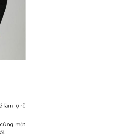
 làm lộ rõ
ó cùng một
i.