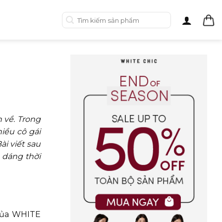
Tìm
kiếm:
 về. Trong
iều cô gái
ài viết sau
 dáng thời
 của WHITE