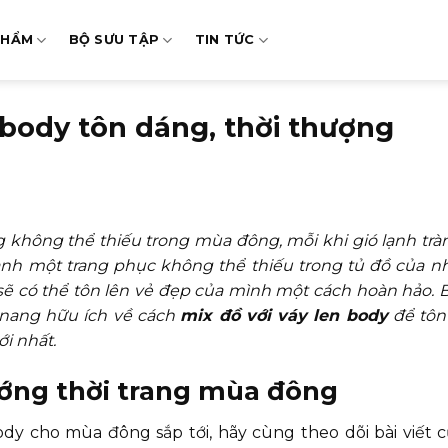
PHẨM
BỘ SƯU TẬP
TIN TỨC
 body tôn dáng, thời thượng
 không thể thiếu trong mùa đông, mỗi khi gió lạnh tràn
thành một trang phục không thể thiếu trong tủ đồ của nh
n sẽ có thể tôn lên vẻ đẹp của mình một cách hoàn hảo. B
 nang hữu ích về cách
mix đồ với váy len body
để tôn
i nhất.
hướng thời trang mùa đông
dy cho mùa đông sắp tới, hãy cùng theo dõi bài viết