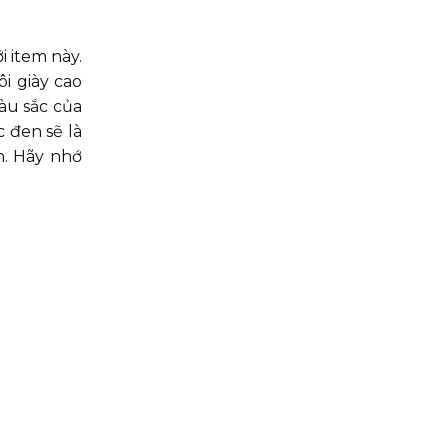
i item này.
i giày cao
àu sắc của
 đen sẽ là
n. Hãy nhớ