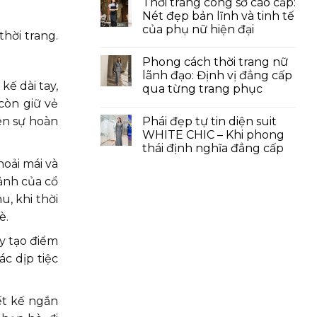
Thời trang công sở cao cấp:
Nét đẹp bản lĩnh và tinh tế
của phụ nữ hiện đại
hời trang.
Phong cách thời trang nữ
lãnh đạo: Định vị đẳng cấp
kế dài tay,
qua từng trang phục
còn giữ vẻ
Phái đẹp tự tin diện suit
ên sự hoàn
WHITE CHIC – Khi phong
thái định nghĩa đẳng cấp
oải mái và
ảnh của cổ
, khi thời
è.
ày tạo điểm
c dịp tiệc
ết kế ngắn