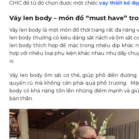
CHIC để từ đó chọn được một chiếc
váy thiết kế đẹ
Váy len body – món đồ “must have” tro
Váy len body là một món đồ thời trang rất đa năng 
len body thường có kiểu dáng sát nách và ôm sát cơ 
len body thích hợp để mặc trong nhiều dịp khác nh
hợp với nhiều loại phụ kiện khác nhau như dây chuy
vị.
Váy len body ôm sát cơ thể, giúp phô diễn đường c
quyến rũ mà không cần phải quá phô trương. Mặc
body có khả năng tôn lên những điểm mạnh và giúp
bản thân.