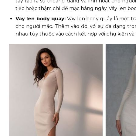
tay tạo ra sự thoáng đãng và linh hoạt cho ngườ
tiệc hoặc thậm chí để mặc hàng ngày. Váy len bod
Váy len body quây:
Váy len body quây là một t
cho người mặc. Thêm vào đó, với sự đa dạng tro
nhau tùy thuộc vào cách kết hợp với phụ kiện và 