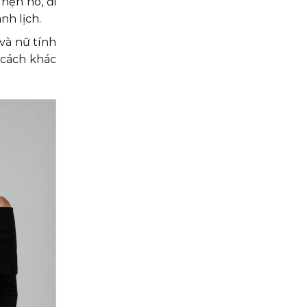
hẹn hò, đi
nh lịch.
và nữ tính
 cách khác