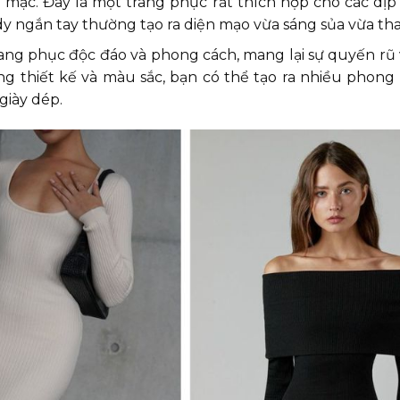
i mặc. Đây là một trang phục rất thích hợp cho các dịp 
y ngắn tay thường tạo ra diện mạo vừa sáng sủa vừa tha
rang phục độc đáo và phong cách, mang lại sự quyến rũ 
ng thiết kế và màu sắc, bạn có thể tạo ra nhiều phong
giày dép.