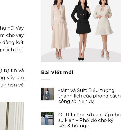
hụ nữ. Váy
làm cho váy
ễ dàng kết
g cách thú
 tự tin và
Bài viết mới
ng váy len
tin hơn về
Đầm và Suit: Biểu tượng
thanh lịch của phong cách
công sở hiện đại
Outfit công sở cao cấp cho
sự kiện – Phối đồ cho ký
kết & hội nghị