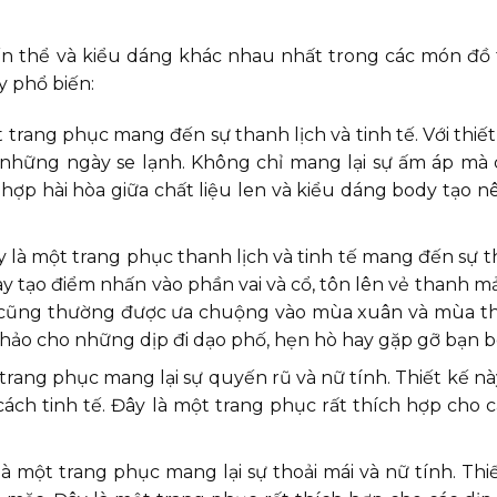
ến thể và kiểu dáng khác nhau nhất trong các món đồ t
y phổ biến:
 trang phục mang đến sự thanh lịch và tinh tế. Với thiết 
 những ngày se lạnh. Không chỉ mang lại sự ấm áp mà 
hợp hài hòa giữa chất liệu len và kiểu dáng body tạo n
 là một trang phục thanh lịch và tinh tế mang đến sự th
y tạo điểm nhấn vào phần vai và cổ, tôn lên vẻ thanh m
ay cũng thường được ưa chuộng vào mùa xuân và mùa thu
 hảo cho những dịp đi dạo phố, hẹn hò hay gặp gỡ bạn b
 trang phục mang lại sự quyến rũ và nữ tính. Thiết kế n
ách tinh tế. Đây là một trang phục rất thích hợp cho cá
à một trang phục mang lại sự thoải mái và nữ tính. Thi