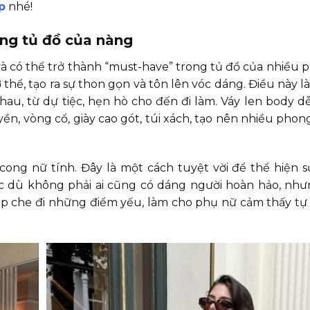
p
nhé!
ng tủ đồ của nàng
và có thể trở thành “must-have” trong tủ đồ của nhiều p
thể, tạo ra sự thon gọn và tôn lên vóc dáng. Điều này 
au, từ dự tiệc, hẹn hò cho đến đi làm. Váy len body d
ền, vòng cổ, giày cao gót, túi xách, tạo nên nhiều phon
ong nữ tính. Đây là một cách tuyệt vời để thể hiện sự
 dù không phải ai cũng có dáng người hoàn hảo, như
 che đi những điểm yếu, làm cho phụ nữ cảm thấy tự 