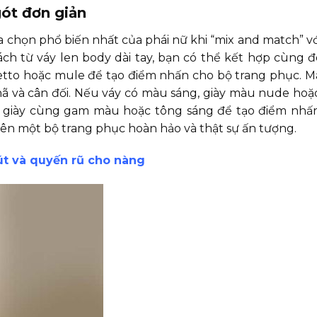
gót đơn giản
lựa chọn phổ biến nhất của phái nữ khi “mix and match” vớ
h từ váy len body dài tay, bạn có thể kết hợp cùng đô
iletto hoặc mule để tạo điểm nhấn cho bộ trang phục. M
hã và cân đối. Nếu váy có màu sáng, giày màu nude hoặc
ọn giày cùng gam màu hoặc tông sáng để tạo điểm nhấ
 nên một bộ trang phục hoàn hảo và thật sự ấn tượng.
út và quyến rũ cho nàng