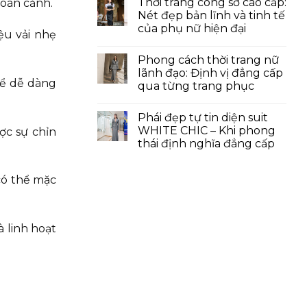
Thời trang công sở cao cấp:
hoàn cảnh.
Nét đẹp bản lĩnh và tinh tế
của phụ nữ hiện đại
ệu vải nhẹ
Phong cách thời trang nữ
lãnh đạo: Định vị đẳng cấp
hể dễ dàng
qua từng trang phục
Phái đẹp tự tin diện suit
WHITE CHIC – Khi phong
ợc sự chỉn
thái định nghĩa đẳng cấp
có thể mặc
 linh hoạt