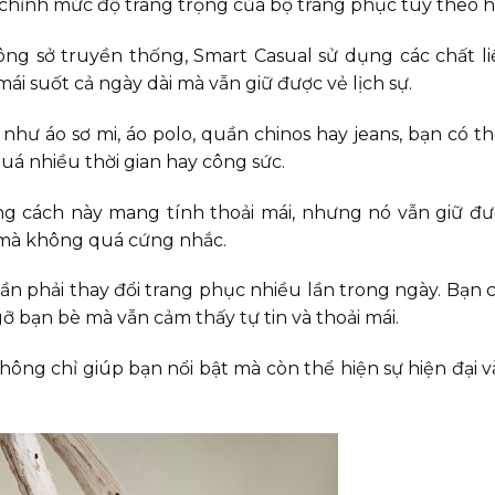
 chỉnh mức độ trang trọng của bộ trang phục tùy theo 
ông sở truyền thống, Smart Casual sử dụng các chất li
i suốt cả ngày dài mà vẫn giữ được vẻ lịch sự.
 như áo sơ mi, áo polo, quần chinos hay jeans, bạn có t
á nhiều thời gian hay công sức.
g cách này mang tính thoải mái, nhưng nó vẫn giữ đư
p mà không quá cứng nhắc.
cần phải thay đổi trang phục nhiều lần trong ngày. Bạn 
ỡ bạn bè mà vẫn cảm thấy tự tin và thoải mái.
ng chỉ giúp bạn nổi bật mà còn thể hiện sự hiện đại và