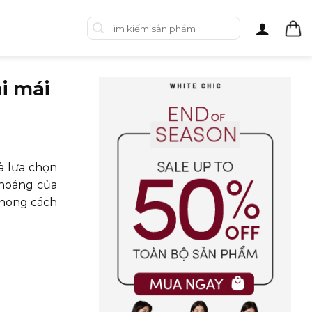
Tìm
kiếm:
i mái
à lựa chọn
khoáng của
phong cách