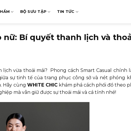
PHẨM
BỘ SƯU TẬP
TIN TỨC
nữ: Bí quyết thanh lịch và thoả
lịch vừa thoải mái? Phong cách Smart Casual chính l
iữa sự tinh tế của trang phục công sở và nét phóng 
nh. Hãy cùng
WHITE CHIC
khám phá cách phối đồ theo 
iệp mà vẫn giữ được sự thoải mái và cá tính nhé!