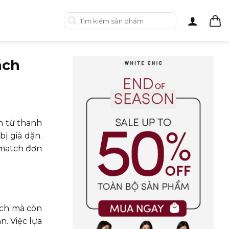
Tìm
kiếm:
ách
h từ thanh
ị già dặn.
 match đơn
ịch mà còn
n. Việc lựa