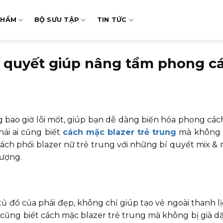
PHẨM
BỘ SƯU TẬP
TIN TỨC
Bí quyết giúp nâng tầm phong c
g bao giờ lỗi mốt, giúp bạn dễ dàng biến hóa phong các
hải ai cũng biết
cách mặc blazer trẻ trung
mà không b
ch phối blazer nữ trẻ trung với những bí quyết mix &
hượng.
ủ đồ của phái đẹp, không chỉ giúp tạo vẻ ngoài thanh l
i cũng biết cách mặc blazer trẻ trung mà không bị già dặ