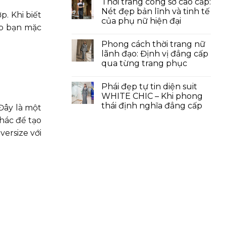
Thời trang công sở cao cấp:
Nét đẹp bản lĩnh và tinh tế
p. Khi biết
của phụ nữ hiện đại
úp bạn mặc
Phong cách thời trang nữ
lãnh đạo: Định vị đẳng cấp
qua từng trang phục
Phái đẹp tự tin diện suit
WHITE CHIC – Khi phong
thái định nghĩa đẳng cấp
 Đây là một
hác để tạo
ersize với