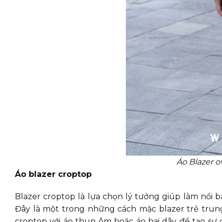
Áo Blazer o
Áo blazer croptop
Blazer croptop là lựa chọn lý tưởng giúp làm nổi 
Đây là một trong những cách mặc blazer trẻ trung
croptop với áo thun ôm hoặc áo hai dây để tạo sự