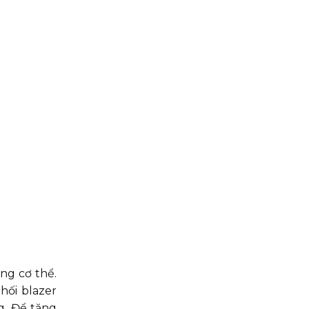
ng cơ thể.
hối blazer
g. Để tăng