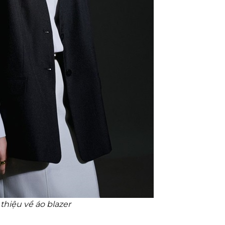
 thiệu về áo blazer