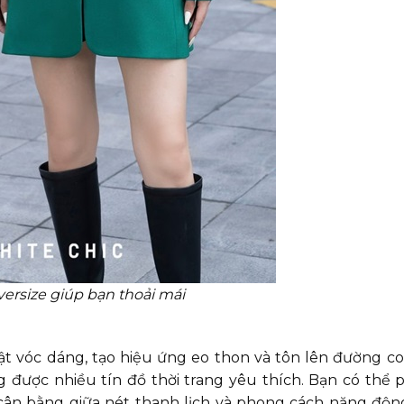
versize giúp bạn thoải mái
bật vóc dáng, tạo hiệu ứng eo thon và tôn lên đường co
 được nhiều tín đồ thời trang yêu thích. Bạn có thể p
 cân bằng giữa nét thanh lịch và phong cách năng độn