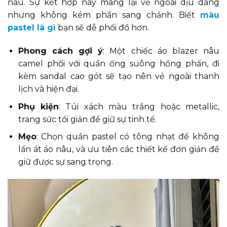
nâu. Sự kết hợp này mang lại vẻ ngoài dịu dàng
nhưng không kém phần sang chảnh. Biết
màu
pastel là gì
bạn sẽ dễ phối đồ hơn.
Phong cách gợi ý
: Một chiếc áo blazer nâu
camel phối với quần ống suông hồng phấn, đi
kèm sandal cao gót sẽ tạo nên vẻ ngoài thanh
lịch và hiện đại.
Phụ kiện
: Túi xách màu trắng hoặc metallic,
trang sức tối giản để giữ sự tinh tế.
Mẹo
: Chọn quần pastel có tông nhạt để không
lấn át áo nâu, và ưu tiên các thiết kế đơn giản để
giữ được sự sang trọng.