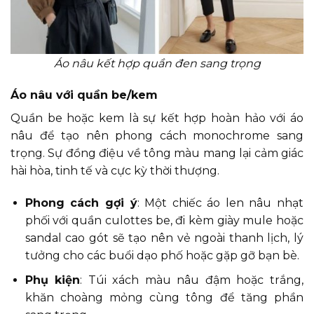
Áo nâu kết hợp quần đen sang trọng
Áo nâu với quần be/kem
Quần be hoặc kem là sự kết hợp hoàn hảo với áo
nâu để tạo nên phong cách monochrome sang
trọng. Sự đồng điệu về tông màu mang lại cảm giác
hài hòa, tinh tế và cực kỳ thời thượng.
Phong cách gợi ý
: Một chiếc áo len nâu nhạt
phối với quần culottes be, đi kèm giày mule hoặc
sandal cao gót sẽ tạo nên vẻ ngoài thanh lịch, lý
tưởng cho các buổi dạo phố hoặc gặp gỡ bạn bè.
Phụ kiện
: Túi xách màu nâu đậm hoặc trắng,
khăn choàng mỏng cùng tông để tăng phần