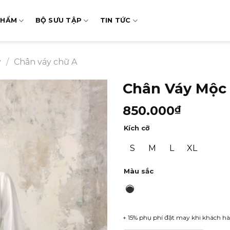
PHẨM
BỘ SƯU TẬP
TIN TỨC
y
/
Chân váy chữ A
Chân Váy Mộc
850.000
₫
Kích cỡ
S
M
L
XL
Màu sắc
+ 15% phụ phí đặt may khi khách hà