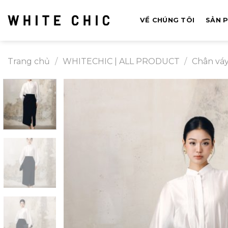
Bỏ
qua
VỀ CHÚNG TÔI
SẢN 
nội
dung
Trang chủ
/
WHITECHIC | ALL PRODUCT
/
Chân vá