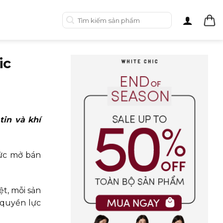
Tìm
kiếm:
ic
tin và khí
hức mở bán
t, mỗi sản
 quyền lực