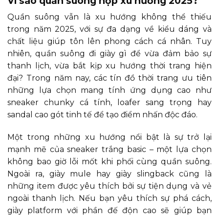
Vì sao quần suông hợp xu hướng 2025?
Quần suông vẫn là xu hướng không thể thiếu
trong năm 2025, với sự đa dạng về kiểu dáng và
chất liệu giúp tôn lên phong cách cá nhân. Tuy
nhiên, quần suông đi giày gì để vừa đảm bảo sự
thanh lịch, vừa bắt kịp xu hướng thời trang hiện
đại? Trong năm nay, các tín đồ thời trang ưu tiên
những lựa chọn mang tính ứng dụng cao như
sneaker chunky cá tính, loafer sang trọng hay
sandal cao gót tinh tế để tạo điểm nhấn độc đáo.
Một trong những xu hướng nổi bật là sự trở lại
mạnh mẽ của sneaker trắng basic – một lựa chọn
không bao giờ lỗi mốt khi phối cùng quần suông.
Ngoài ra, giày mule hay giày slingback cũng là
những item được yêu thích bởi sự tiện dụng và vẻ
ngoài thanh lịch. Nếu bạn yêu thích sự phá cách,
giày platform với phần đế độn cao sẽ giúp bạn