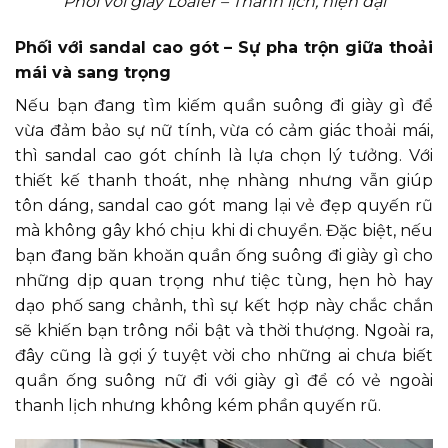
Phối với giày Loafer – Thanh lịch, hiện đại
Phối với sandal cao gót – Sự pha trộn giữa thoải
mái và sang trọng
Nếu bạn đang tìm kiếm quần suông đi giày gì để
vừa đảm bảo sự nữ tính, vừa có cảm giác thoải mái,
thì sandal cao gót chính là lựa chọn lý tưởng. Với
thiết kế thanh thoát, nhẹ nhàng nhưng vẫn giúp
tôn dáng, sandal cao gót mang lại vẻ đẹp quyến rũ
mà không gây khó chịu khi di chuyển. Đặc biệt, nếu
bạn đang băn khoăn quần ống suông đi giày gì cho
những dịp quan trọng như tiệc tùng, hẹn hò hay
dạo phố sang chảnh, thì sự kết hợp này chắc chắn
sẽ khiến bạn trông nổi bật và thời thượng. Ngoài ra,
đây cũng là gợi ý tuyệt vời cho những ai chưa biết
quần ống suông nữ đi với giày gì để có vẻ ngoài
thanh lịch nhưng không kém phần quyến rũ.