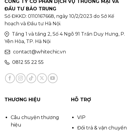
CÔNG TY CỔ PHẦN DỊCH VỤ THƯƠNG MẠI VÀ
ĐẦU TƯ BẢO TRUNG
Số ĐKKD: 0110167668, ngày 10/2/2023 do Sở Kế
hoạch và Đầu tư Hà Nội.
Tầng 1 và tầng 2, Số 4 Ngõ 91 Trần Duy Hưng, P.
Yên Hòa, TP. Hà Nội
contact@whitechic.vn
0812 55 22 55
THƯƠNG HIỆU
HỖ TRỢ
Câu chuyện thương
VIP
hiệu
Đổi trả & vận chuyển