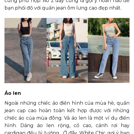
cùng phù hợp. Áo 2 dây cũng là gợi ý hoàn hảo để
bạn phối đồ với quần jean ôm lưng cao đẹp nhất.
Áo len
Ngoài những chiếc áo điển hình của mùa hè, quần
jean cạp cao hoàn toàn kết hợp được với những
chiếc áo của mùa đông. Và áo len là một ví dụ điển
hình. Dáng áo len rộng, cổ cao, cánh rơi hay
cardigan đều lý tưởng. Ở đây, White Chic gợi ý bạn