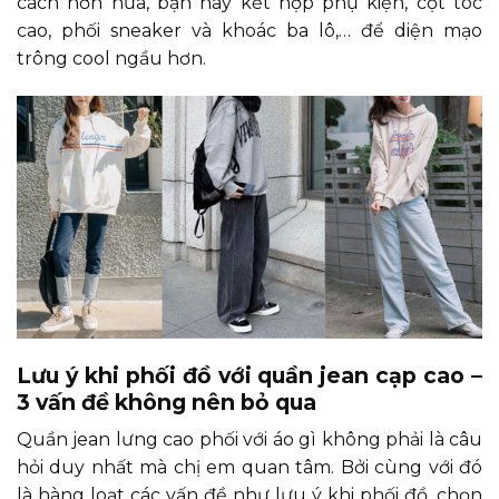
cách hơn nữa, bạn hãy kết hợp phụ kiện, cột tóc
cao, phối sneaker và khoác ba lô,… để diện mạo
trông cool ngầu hơn.
Lưu ý khi phối đồ với quần jean cạp cao –
3 vấn đề không nên bỏ qua
Quần jean lưng cao phối với áo gì không phải là câu
hỏi duy nhất mà chị em quan tâm. Bởi cùng với đó
là hàng loạt các vấn đề như lưu ý khi phối đồ, chọn