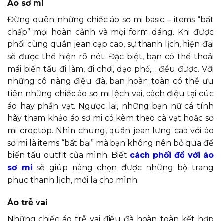
Áo sơ mi
Đừng quên những chiếc áo sơ mi basic – items “bất
chấp” mọi hoàn cảnh và mọi form dáng. Khi được
phối cùng quần jean cạp cao, sự thanh lịch, hiện đại
sẽ được thể hiện rõ nét. Đặc biệt, bạn có thể thoải
mái biến tấu đi làm, đi chơi, dạo phố,… đều được. Với
những cô nàng điệu đà, bạn hoàn toàn có thể ưu
tiên những chiếc áo sơ mi lệch vai, cách điệu tại cúc
áo hay phần vạt. Ngược lại, những bạn nữ cá tính
hãy tham khảo áo sơ mi có kèm theo cà vạt hoặc sơ
mi croptop. Nhìn chung, quần jean lưng cao với áo
sơ mi là items “bất bại” mà bạn không nên bỏ qua để
biến tấu outfit của mình. Biết
cách phối đồ với áo
sơ mi
sẽ giúp nàng chọn được những bộ trang
phục thanh lịch, mới lạ cho mình.
Áo trễ vai
Những chiếc áo trễ vai điệu đà hoàn toàn kết hợp