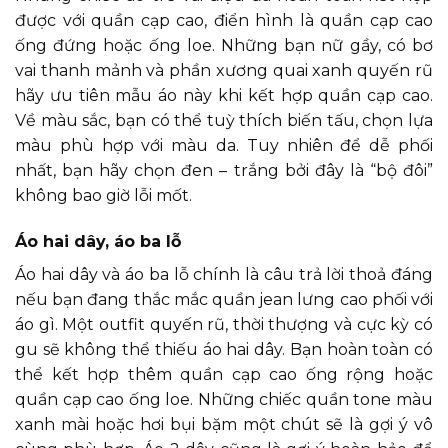
được với quần cạp cao, điển hình là quần cạp cao
ống đứng hoặc ống loe. Những bạn nữ gầy, có bơ
vai thanh mảnh và phần xương quai xanh quyến rũ
hãy ưu tiên mẫu áo này khi kết hợp quần cạp cao.
Về màu sắc, bạn có thể tuỳ thích biến tấu, chọn lựa
màu phù hợp với màu da. Tuy nhiên để dễ phối
nhất, bạn hãy chọn đen – trắng bởi đây là “bộ đôi”
không bao giờ lỗi mốt.
Áo hai dây, áo ba lỗ
Áo hai dây và áo ba lỗ chính là câu trả lời thoả đáng
nếu bạn đang thắc mắc quần jean lưng cao phối với
áo gì. Một outfit quyến rũ, thời thượng và cực kỳ có
gu sẽ không thể thiếu áo hai dây. Bạn hoàn toàn có
thể kết hợp thêm quần cạp cao ống rộng hoặc
quần cạp cao ống loe. Những chiếc quần tone màu
xanh mài hoặc hơi bụi bặm một chút sẽ là gợi ý vô