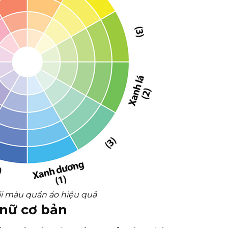
i màu quần áo hiệu quả
nữ cơ bản