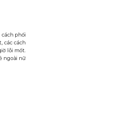
à cách phối
, các cách
ờ lỗi mốt.
ẻ ngoài nữ