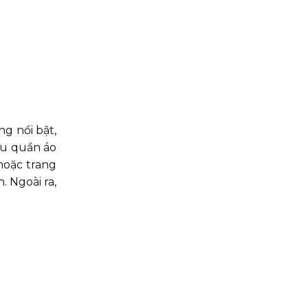
g nổi bật,
àu quần áo
hoặc trang
. Ngoài ra,