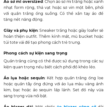
Áo sơ mi oversized
: Chọn áo sơ mi trắng hoặc xanh
nhạt form rộng, thả vạt hoặc sơ vin một bên, phối
với quần trắng ống suông. Có thể xắn tay áo để
tăng nét năng động.
Giày và phụ kiện
: Sneaker trắng hoặc giày loafer sẽ
hoàn thiện outfit. Thêm kính mát, mũ bucket hoặc
túi tote vải để tạo phong cách trẻ trung.
Phong cách sự kiện sang trọng
Quần trắng cũng có thể được sử dụng trong các sự
kiện quan trọng nếu biết cách phối đồ khéo léo.
Áo lụa hoặc sequin
: Kết hợp quần trắng ống loe
hoặc quần tây ống đứng với áo lụa màu vàng ánh
kim, bạc hoặc áo sequin lấp lánh. Set đồ này vừa
sang trọng vừa nổi bật.
Áo blazer dài
: Một chiếc
áo blazer công sở
dài