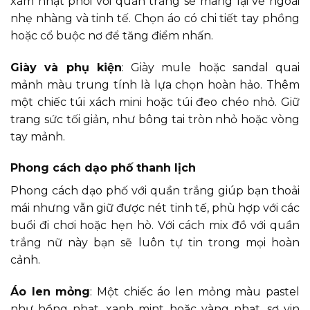
xám nhạt phối với quần trắng sẽ mang lại vẻ ngoài
nhẹ nhàng và tinh tế. Chọn áo có chi tiết tay phồng
hoặc cổ buộc nơ để tăng điểm nhấn.
Giày và phụ kiện
: Giày mule hoặc sandal quai
mảnh màu trung tính là lựa chọn hoàn hảo. Thêm
một chiếc túi xách mini hoặc túi đeo chéo nhỏ. Giữ
trang sức tối giản, như bông tai tròn nhỏ hoặc vòng
tay mảnh.
Phong cách dạo phố thanh lịch
Phong cách dạo phố với quần trắng giúp bạn thoải
mái nhưng vẫn giữ được nét tinh tế, phù hợp với các
buổi đi chơi hoặc hẹn hò. Với cách mix đồ với quần
trắng nữ này bạn sẽ luôn tự tin trong mọi hoàn
cảnh.
Áo len mỏng
: Một chiếc áo len mỏng màu pastel
như hồng nhạt, xanh mint hoặc vàng nhạt, sơ vin