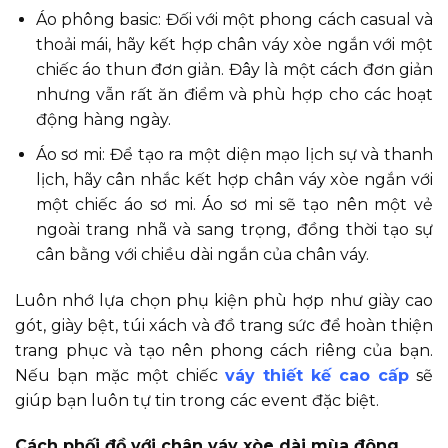
Áo phông basic: Đối với một phong cách casual và
thoải mái, hãy kết hợp chân váy xòe ngắn với một
chiếc áo thun đơn giản. Đây là một cách đơn giản
nhưng vẫn rất ăn điểm và phù hợp cho các hoạt
động hàng ngày.
Áo sơ mi: Để tạo ra một diện mạo lịch sự và thanh
lịch, hãy cân nhắc kết hợp chân váy xòe ngắn với
một chiếc áo sơ mi. Áo sơ mi sẽ tạo nên một vẻ
ngoài trang nhã và sang trọng, đồng thời tạo sự
cân bằng với chiều dài ngắn của chân váy.
Luôn nhớ lựa chọn phụ kiện phù hợp như giày cao
gót, giày bệt, túi xách và đồ trang sức để hoàn thiện
trang phục và tạo nên phong cách riêng của bạn.
Nếu bạn mặc một chiếc
váy thiết kế cao cấp
sẽ
giúp bạn luôn tự tin trong các event đặc biệt.
Cách phối đồ với chân váy xòe dài mùa đông