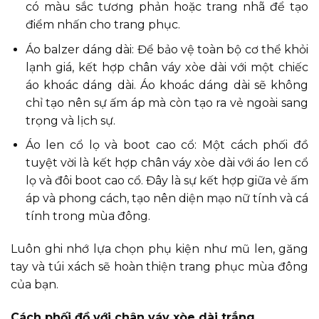
có màu sắc tương phản hoặc trang nhã để tạo
điểm nhấn cho trang phục.
Áo balzer dáng dài: Để bảo vệ toàn bộ cơ thể khỏi
lạnh giá, kết hợp chân váy xòe dài với một chiếc
áo khoác dáng dài. Áo khoác dáng dài sẽ không
chỉ tạo nên sự ấm áp mà còn tạo ra vẻ ngoài sang
trọng và lịch sự.
Áo len cổ lọ và boot cao cổ: Một cách phối đồ
tuyệt vời là kết hợp chân váy xòe dài với áo len cổ
lọ và đôi boot cao cổ. Đây là sự kết hợp giữa vẻ ấm
áp và phong cách, tạo nên diện mạo nữ tính và cá
tính trong mùa đông.
Luôn ghi nhớ lựa chọn phụ kiện như mũ len, găng
tay và túi xách sẽ hoàn thiện trang phục mùa đông
của bạn.
Cách phối đồ với chân váy xòe dài trắng