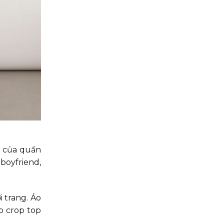
ể của quần
boyfriend,
 trang. Áo
o crop top