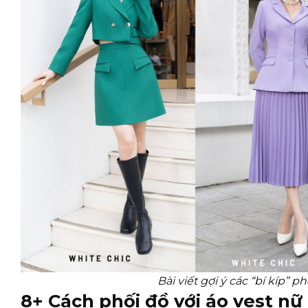
Bài viết gợi ý các “bí kíp” 
8+ Cách phối đồ với áo vest nữ