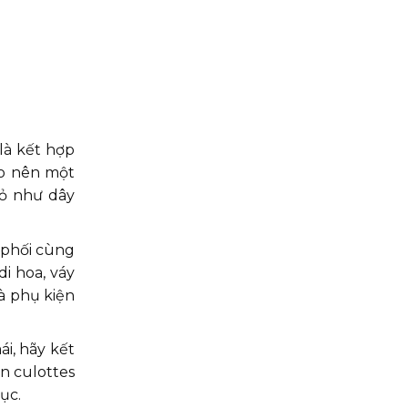
 là kết hợp
ạo nên một
hỏ như dây
 phối cùng
i hoa, váy
và phụ kiện
i, hãy kết
ần culottes
ục.