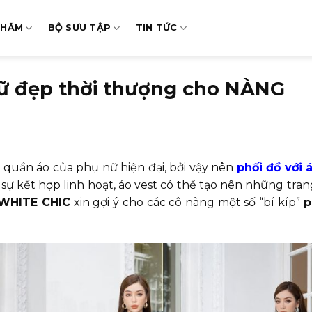
PHẨM
BỘ SƯU TẬP
TIN TỨC
 nữ đẹp thời thượng cho NÀNG
 quần áo của phụ nữ hiện đại, bởi vậy nên
phối đồ với 
sự kết hợp linh hoạt, áo vest có thể tạo nên những tra
WHITE CHIC
xin gợi ý cho các cô nàng một số “bí kíp”
p