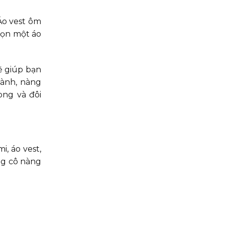
Áo vest ôm
họn một áo
ẽ giúp bạn
hành, nàng
ong và đôi
i, áo vest,
ng cô nàng