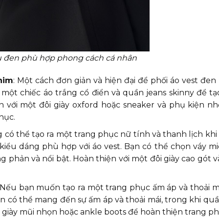
u đen phù hợp phong cách cá nhân
nim
: Một cách đơn giản và hiện đại để phối áo vest đen
 một chiếc áo trắng cổ điển và quần jeans skinny để t
n với một đôi giày oxford hoặc sneaker và phụ kiện n
hục.
 có thể tạo ra một trang phục nữ tính và thanh lịch khi
 kiểu dáng phù hợp với áo vest. Bạn có thể chọn váy mid
g phản và nổi bật. Hoàn thiện với một đôi giày cao gót 
Nếu bạn muốn tạo ra một trang phục ấm áp và thoải má
len có thể mang đến sự ấm áp và thoải mái, trong khi qu
 giày mũi nhọn hoặc ankle boots để hoàn thiện trang ph