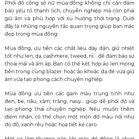
Phối đồ công sở nữ mùa đông không chỉ cần đảm
bảo yếu tố thanh lịch, chuyên nghiệp mà còn phải
giữ ấm và phù hợp với xu hướng thời trang. Dưới
đây là những nguyên tắc quan trọng giúp bạn mặc
đẹp trong mùa đông:
Mùa đông, ưu tiên các chất liệu dày dặn, giữ nhiệt
tốt như len, dạ, cashmere, tweed, nỉ… để đảm bảo sự
thoải mái và ấm áp. Bạn có thể kết hợp áo len mỏng
bên trong cùng blazer hoặc áo khoác dạ để vừa giữ
ấm vừa tạo phong cách chuyên nghiệp.
Mùa đông ưu tiên các gam màu trung tính như
đen, be, nâu, xám, trắng, navy… giúp dễ phối đồ và
tạo phong thái chuyên nghiệp. Nếu muốn thêm
điểm nhấn, có thể chọn một món đồ màu nổi như
đỏ đô, xanh rêu hoặc họa tiết kẻ caro.
Một sai lầm thường gặp khi mặc đồ đông là chọn