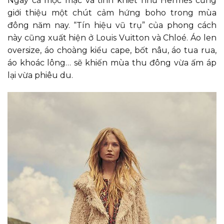
Ngay cả mộc mạc và tinh khiết như Hermès cũng
giới thiệu một chút cảm hứng boho trong mùa
đông năm nay. “Tín hiệu vũ trụ” của phong cách
này cũng xuất hiện ở Louis Vuitton và Chloé. Áo len
oversize, áo choàng kiểu cape, bốt nâu, áo tua rua,
áo khoác lông… sẽ khiến mùa thu đông vừa ấm áp
lại vừa phiêu du.