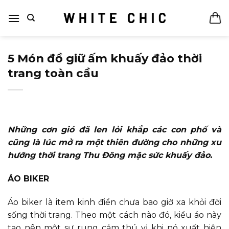
Bỏ
qua
nội
dung
5 Món đồ giữ ấm khuấy đảo thời
trang toàn cầu
Những cơn gió đã len lỏi khắp các con phố và
cũng là lúc mở ra một thiên đường cho những xu
hướng thời trang Thu Đông mặc sức khuấy đảo.
ÁO BIKER
Áo biker là item kinh điển chưa bao giờ xa khỏi đời
sống thời trang. Theo một cách nào đó, kiểu áo này
tạo nên một sự rung cảm thú vị khi nó xuất hiện