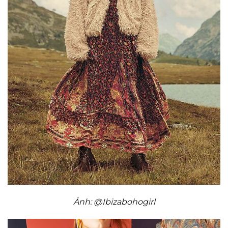
Ảnh: @Ibizabohogirl