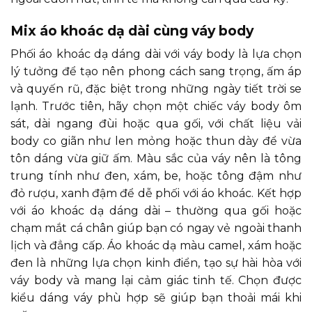
Mix áo khoác dạ dài cùng váy body
Phối áo khoác dạ dáng dài với váy body là lựa chọn
lý tưởng để tạo nên phong cách sang trọng, ấm áp
và quyến rũ, đặc biệt trong những ngày tiết trời se
lạnh. Trước tiên, hãy chọn một chiếc váy body ôm
sát, dài ngang đùi hoặc qua gối, với chất liệu vải
body co giãn như len mỏng hoặc thun dày để vừa
tôn dáng vừa giữ ấm. Màu sắc của váy nên là tông
trung tính như đen, xám, be, hoặc tông đậm như
đỏ rượu, xanh đậm để dễ phối với áo khoác. Kết hợp
với áo khoác dạ dáng dài – thường qua gối hoặc
chạm mắt cá chân giúp bạn có ngay vẻ ngoài thanh
lịch và đẳng cấp. Áo khoác dạ màu camel, xám hoặc
đen là những lựa chọn kinh điển, tạo sự hài hòa với
váy body và mang lại cảm giác tinh tế. Chọn được
kiểu dáng váy phù hợp sẽ giúp bạn thoải mái khi