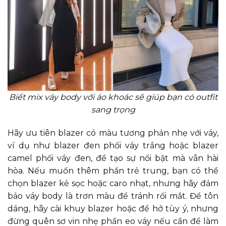
Biết mix váy body với áo khoác sẽ giúp bạn có outfit
sang trọng
Hãy ưu tiên blazer có màu tương phản nhẹ với váy,
ví dụ như blazer đen phối váy trắng hoặc blazer
camel phối váy đen, để tạo sự nổi bật mà vẫn hài
hòa. Nếu muốn thêm phần trẻ trung, bạn có thể
chọn blazer kẻ sọc hoặc caro nhạt, nhưng hãy đảm
bảo váy body là trơn màu để tránh rối mắt. Để tôn
dáng, hãy cài khuy blazer hoặc để hở tùy ý, nhưng
đừng quên sơ vin nhẹ phần eo váy nếu cần để làm