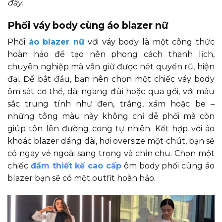
đây.
Phối váy body cùng áo blazer nữ
Phối
áo blazer nữ
với váy body là một công thức
hoàn hảo để tạo nên phong cách thanh lịch,
chuyên nghiệp mà vẫn giữ được nét quyến rũ, hiện
đại. Để bắt đầu, bạn nên chọn một chiếc váy body
ôm sát cơ thể, dài ngang đùi hoặc qua gối, với màu
sắc trung tính như đen, trắng, xám hoặc be –
những tông màu này không chỉ dễ phối mà còn
giúp tôn lên đường cong tự nhiên. Kết hợp với áo
khoác blazer dáng dài, hơi oversize một chút, bạn sẽ
có ngay vẻ ngoài sang trọng và chỉn chu. Chọn một
chiếc
đầm thiết kế cao cấp
ôm body phối cùng áo
blazer bạn sẽ có một outfit hoàn hảo.