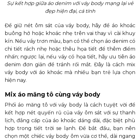
Sự kết hợp giữa áo denim với váy body mạng lại vẻ
đẹp hiện đại, cá tính
Để giữ nét ôm sát của váy body, hãy để áo khoác
buông hở hoặc khoác nhẹ trên vai thay vì cài khuy
kín. Nếu váy trơn màu, bạn có thể chọn áo denim có
chi tiết rách nhẹ hoặc thêu họa tiết để thêm điểm
nhấn; ngược lại, nếu váy có họa tiết, hãy ưu tiên áo
denim đơn giản để tránh rối mắt. Đây là cách mix
váy body với áo khoác mà nhiều bạn trẻ lựa chọn
hiện nay.
Mix áo măng tô cùng váy body
Phối áo măng tô với váy body là cách tuyệt vời để
kết hợp nét quyến rũ của váy ôm sát với sự thanh
lịch, đẳng cấp của áo khoác dáng dài, đặc biệt phù
hợp trong tiết trời se lạnh. Để bắt đầu, bạn nên
chọn một chiếc váy body ôm vừa cơ thể, dài ngang