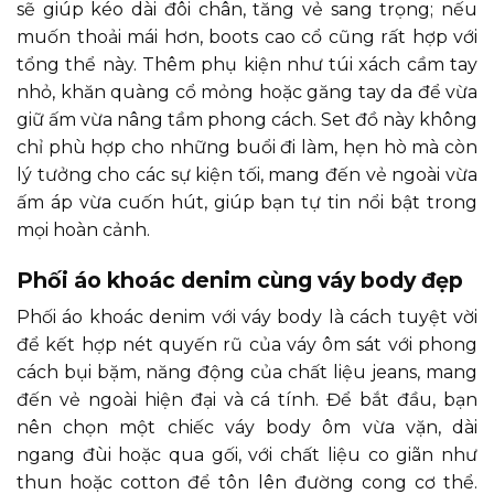
sẽ giúp kéo dài đôi chân, tăng vẻ sang trọng; nếu
muốn thoải mái hơn, boots cao cổ cũng rất hợp với
tổng thể này. Thêm phụ kiện như túi xách cầm tay
nhỏ, khăn quàng cổ mỏng hoặc găng tay da để vừa
giữ ấm vừa nâng tầm phong cách. Set đồ này không
chỉ phù hợp cho những buổi đi làm, hẹn hò mà còn
lý tưởng cho các sự kiện tối, mang đến vẻ ngoài vừa
ấm áp vừa cuốn hút, giúp bạn tự tin nổi bật trong
mọi hoàn cảnh.
Phối áo khoác denim cùng váy body đẹp
Phối áo khoác denim với váy body là cách tuyệt vời
để kết hợp nét quyến rũ của váy ôm sát với phong
cách bụi bặm, năng động của chất liệu jeans, mang
đến vẻ ngoài hiện đại và cá tính. Để bắt đầu, bạn
nên chọn một chiếc váy body ôm vừa vặn, dài
ngang đùi hoặc qua gối, với chất liệu co giãn như
thun hoặc cotton để tôn lên đường cong cơ thể.