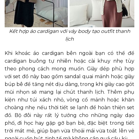
Kết hợp áo cardigan với váy body tạo outfit thanh
lịch
Khi khoác áo cardigan bên ngoài bạn có thể để
cardigan buông tự nhiên hoặc cài khuy nhẹ tùy
theo phong cách mong muốn. Giày dép phù hợp
với set đồ này bao gồm sandal quai mảnh hoặc giày
búp bê để tăng nét dịu dàng, trong khi giày cao gót
mũi nhọn sẽ mang lại chút thanh lịch. Thêm phụ
kiện như túi xách nhỏ, vòng cổ mảnh hoặc khăn
choàng nhẹ nếu thời tiết se lạnh để hoàn thiện set
đồ. Bộ đôi này rất lý tưởng cho những ngày dạo
phố, đi học hay gặp gỡ bạn bè, đặc biệt trong tiết
trời mát mẻ, giúp bạn vừa thoải mái vừa toát lên vẻ
ngoài cuốn hút, tinh tế mà không cần quá cầu kỳ.