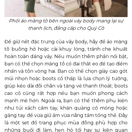
Phối áo măng tô bên ngoài váy body mang lại sự
thanh lịch, đẳng cấp cho Quý Cô
Để giữ nét đặc trưng của váy body, hãy để áo măng
tô buông hở hoặc cài khuy lỏng, tránh che khuất
hoàn toàn dáng váy. Nếu muốn thêm phần nổi bật,
bạn có thể chọn măng tô có đai thắt eo để tạo điểm
nhấn và tôn vòng hai. Bạn có thể chọn giày cao gót
mũi nhọn hoặc boots cổ thấp là lựa chọn lý tưởng,
giúp kéo dài đôi chân và tăng vẻ thanh thoát; boots
cao cổ cũng rất hợp nếu bạn muốn phong cách
mạnh mẽ hơn. Ngoài ra, bạn có thể thêm phụ kiện
như túi xách cầm tay, khăn quàng cổ mỏng hoặc
găng tay để vừa giữ ấm vừa nâng tầm tổng thể. Đây
là một set đồ trang phục mùa đông phù hợp cho
những buổi đi làm, hẹn hò tối hay sự kiện quan