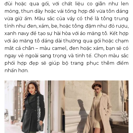
đùi hoặc qua gối, với chất liệu co giãn như len
mỏng, thun dày hoặc vải tổng hợp để vừa tôn dáng
vừa giữ ấm. Màu sắc của váy có thể là tông trung
tính như đen, xám, be, hoặc tông đậm như đỏ rượu,
xanh navy để tạo sự hài hòa với áo măng tô. Kết hợp
với áo măng tô dáng dài thường qua gối hoặc chạm
mắt cá chân – màu camel, đen hoặc xám, bạn sẽ có
ngay vẻ ngoài sang trọng và tinh tế. Chọn màu sắc
phối hợp đẹp sẽ giúp bộ trang phục thêm điểm
nhấn hơn.