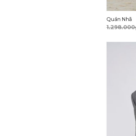
+
Quần Nhã
1.298.000