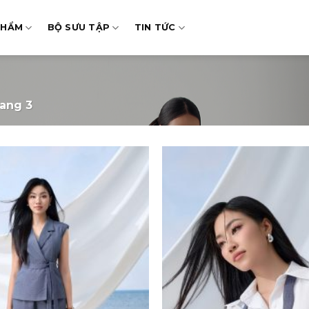
PHẨM
BỘ SƯU TẬP
TIN TỨC
ang 3