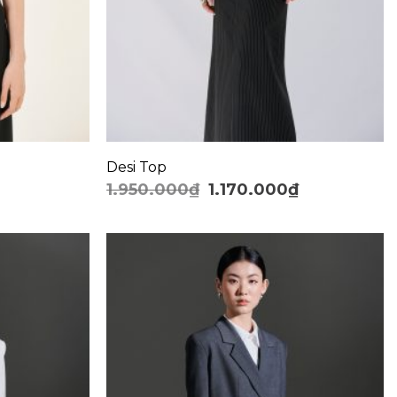
+
Desi Top
1.950.000
₫
1.170.000
₫