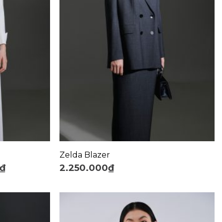
+
Zelda Blazer
₫
2.250.000
₫