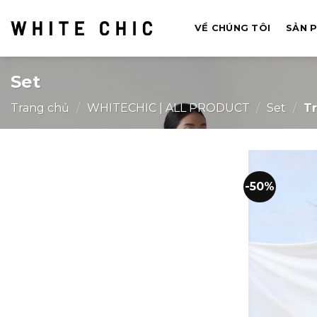
Bỏ
qua
VỀ CHÚNG TÔI
SẢN 
nội
dung
Set
Trang chủ
/
WHITECHIC | ALL PRODUCT
/
Set
/
Tr
-50%