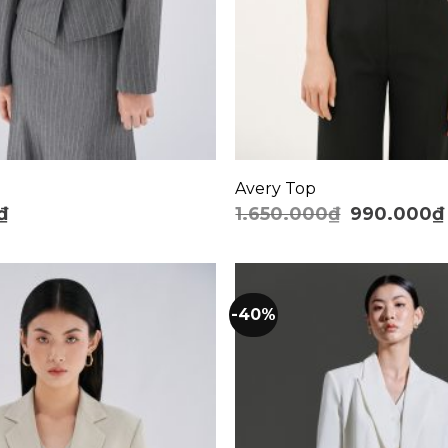
+
Avery Top
₫
1.650.000
₫
990.000
₫
-40%