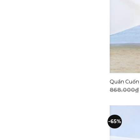
+
Quần Cuốn
868.000
₫
-65%