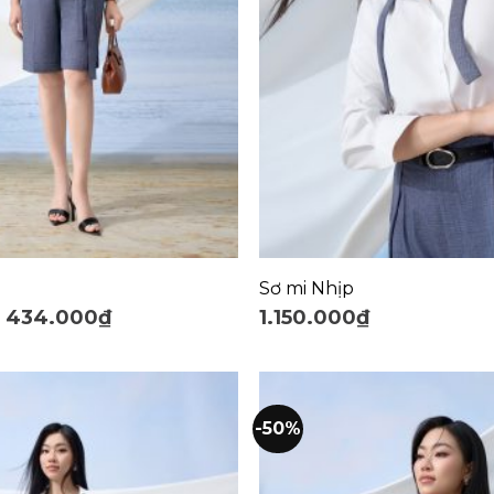
+
Sơ mi Nhịp
434.000
₫
1.150.000
₫
-50%