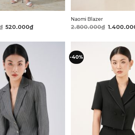
+
Naomi Blazer
₫
520.000
₫
2.800.000
₫
1.400.00
-40%