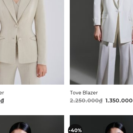
+
er
Tove Blazer
0
₫
2.250.000
₫
1.350.000
-40%