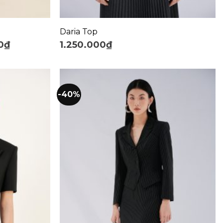
+
Daria Top
0
₫
1.250.000
₫
-40%