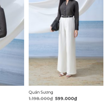
+
Quần Sương
1.198.000
₫
599.000
₫