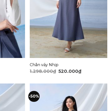
+
Chân váy Nhịp
1.298.000
₫
520.000
₫
-50%