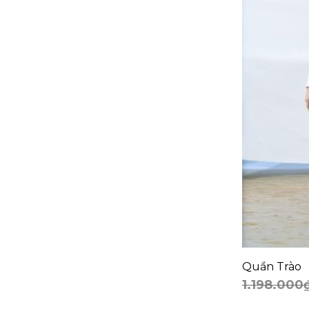
+
Quần Trào
1.198.000