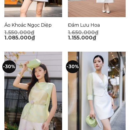
Áo Khoác Ngọc Diệp
Đầm Lưu Hoa
1.550.000
₫
1.650.000
₫
1.085.000
₫
1.155.000
₫
-30%
-30%