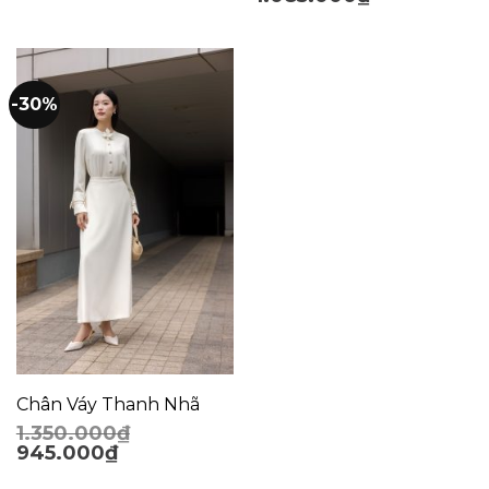
-30%
Chân Váy Thanh Nhã
1.350.000
₫
945.000
₫