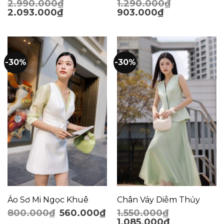
2.990.000
₫
1.290.000
₫
2.093.000
₫
903.000
₫
-30%
-30%
Áo Sơ Mi Ngọc Khuê
Chân Váy Diễm Thủy
800.000
₫
560.000
₫
1.550.000
₫
1.085.000
₫