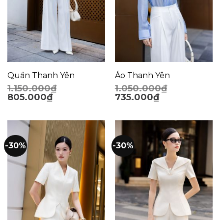
Quần Thanh Yên
Áo Thanh Yên
1.150.000
₫
1.050.000
₫
805.000
₫
735.000
₫
-30%
-30%