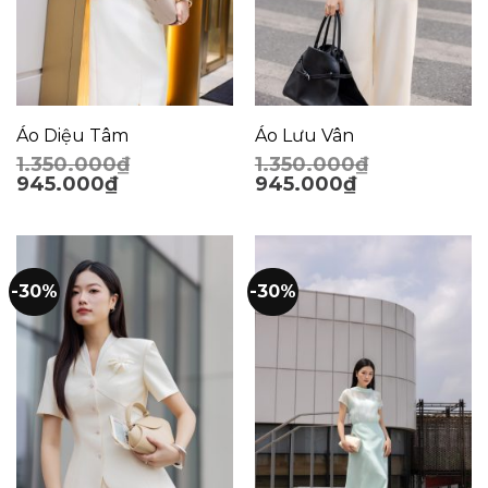
Áo Diệu Tâm
Áo Lưu Vân
1.350.000
₫
1.350.000
₫
945.000
₫
945.000
₫
-30%
-30%