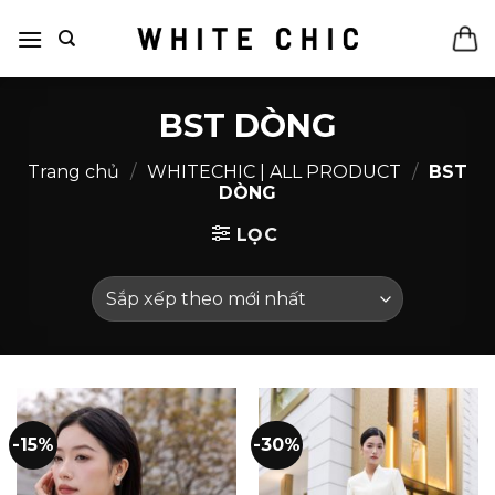
Bỏ
qua
nội
dung
BST DÒNG
Trang chủ
/
WHITECHIC | ALL PRODUCT
/
BST
DÒNG
LỌC
-15%
-30%