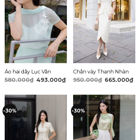
Áo hai dây Lục Vân
Chân váy Thanh Nhàn
580.000
₫
493.000
₫
950.000
₫
665.000
₫
-30%
-30%