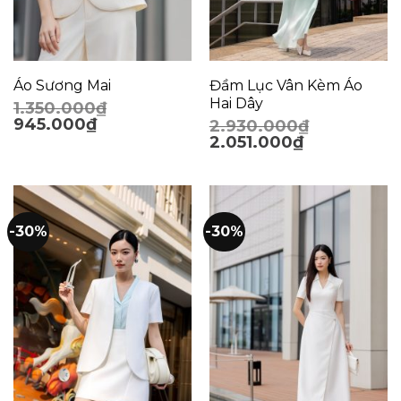
Áo Sương Mai
Đầm Lục Vân Kèm Áo
Hai Dây
1.350.000
₫
945.000
₫
2.930.000
₫
2.051.000
₫
-30%
-30%