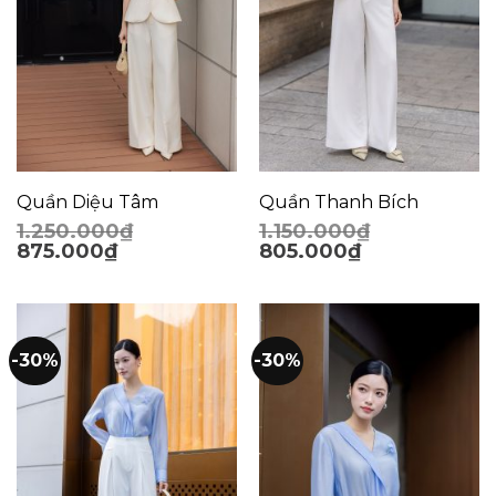
Quần Diệu Tâm
Quần Thanh Bích
1.250.000
₫
1.150.000
₫
875.000
₫
805.000
₫
-30%
-30%