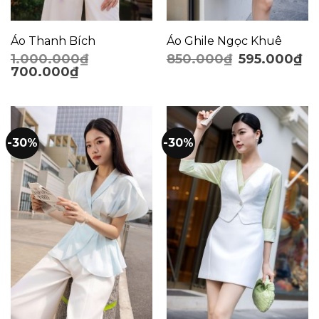
Áo Thanh Bích
Áo Ghile Ngọc Khuê
1.000.000
₫
850.000
₫
595.000
₫
700.000
₫
-30%
-30%