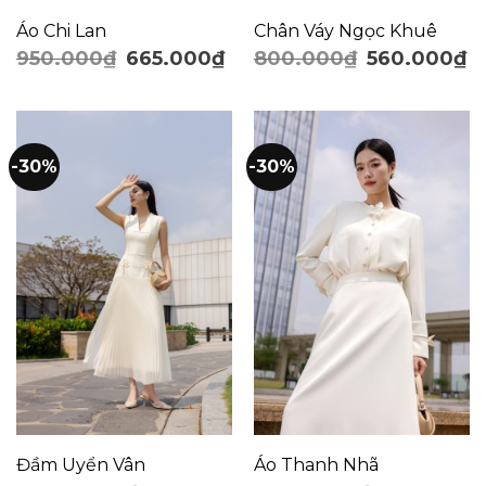
Áo Chi Lan
Chân Váy Ngọc Khuê
950.000
₫
665.000
₫
800.000
₫
560.000
₫
-30%
-30%
Đầm Uyển Vân
Áo Thanh Nhã