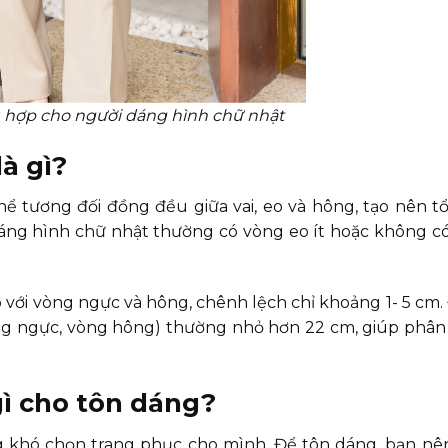
ù hợp cho người dáng hình chữ nhật
à gì?
thể tương đối đồng đều giữa vai, eo và hông, tạo nên t
áng hình chữ nhật thường có vòng eo ít hoặc không c
với vòng ngực và hông, chênh lệch chỉ khoảng 1- 5 cm. 
òng ngực, vòng hông) thường nhỏ hơn 22 cm, giúp phân b
ì cho tôn dáng?
 khó chọn trang phục cho mình. Để tôn dáng, bạn nê