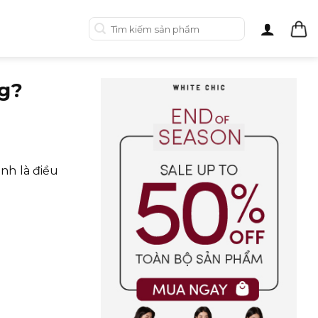
Tìm
kiếm:
ng?
nh là điều