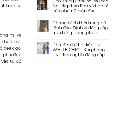
Thời trang công sở cao cấp:
ật trên cơ
Nét đẹp bản lĩnh và tinh tế
của phụ nữ hiện đại
Phong cách thời trang nữ
lãnh đạo: Định vị đẳng cấp
qua từng trang phục
òng hai và
 thoải mái
Phái đẹp tự tin diện suit
cổ peak gợi
WHITE CHIC – Khi phong
n phái đẹp
thái định nghĩa đẳng cấp
 vào tủ đồ