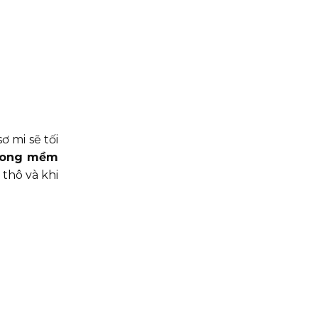
 mi sẽ tối
cong mềm
thô và khi