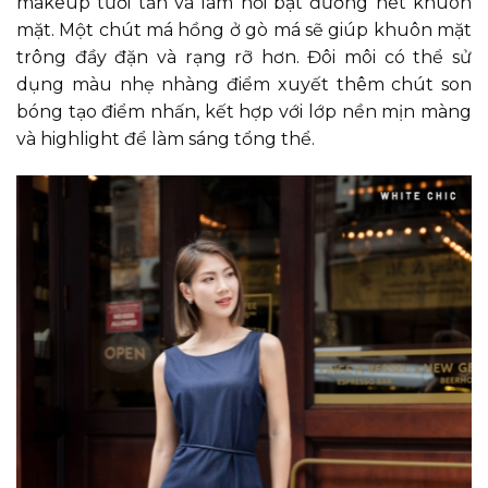
makeup tươi tắn và làm nổi bật đường nét khuôn
mặt. Một chút má hồng ở gò má sẽ giúp khuôn mặt
trông đầy đặn và rạng rỡ hơn. Đôi môi có thể sử
dụng màu nhẹ nhàng điểm xuyết thêm chút son
bóng tạo điểm nhấn, kết hợp với lớp nền mịn màng
và highlight để làm sáng tổng thể.