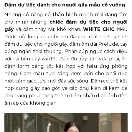
Đầm dự tiệc dành cho người gầy mẫu cổ vuông
Những cô nàng có thân hình mảnh mai đang tìm
cho mình những
chiếc đầm dự tiệc cho người
gầy
và cảm thấy rất khó khăn.
WHITE CHIC
hiểu
được nỗi lòng của chị em đã cho mắt thiết kế bộ
đầm dự tiệc cho người gầy, đầm ôm dài Prelude, tay
bồng ngắn thời thượng. Phần cúp ngực cách điệu
với hai bên dây vai độc đáo, độ dày dặn vừa phải, ổn
định form dáng tốt kết hợp với hiệu ứng phồng
hông. Gam màu tươi sáng đem đến cho phái đẹp
một cảm giác tươi mới đầy sức sống. Đầm có thể kết
hợp cùng giày cao gót và các phụ kiện đi kèm để
cho trang phục tăng thêm điểm nhấn dưới ánh đèn
ấm áp của không gian.