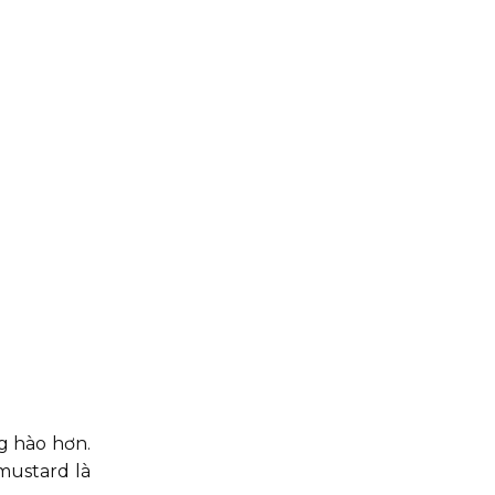
g hào hơn.
mustard là