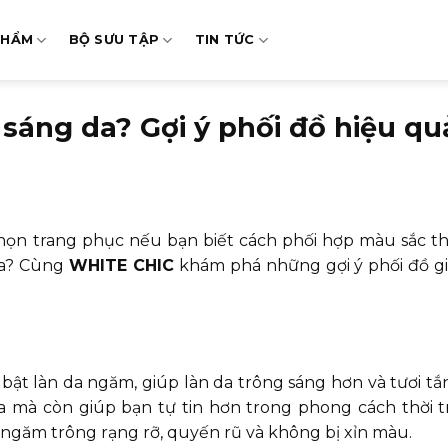
PHẨM
BỘ SƯU TẬP
TIN TỨC
áng da? Gợi ý phối đồ hiệu qu
chọn trang phục nếu bạn biết cách phối hợp màu sắc t
da? Cùng
WHITE CHIC
khám phá những gợi ý phối đồ g
bật làn da ngăm, giúp làn da trông sáng hơn và tươi tắ
 mà còn giúp bạn tự tin hơn trong phong cách thời 
 ngăm trông rạng rỡ, quyến rũ và không bị xỉn màu.