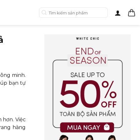
Tìm
kiếm:
ả
hông minh.
iúp bạn tự
n hơn. Việc
trang hàng