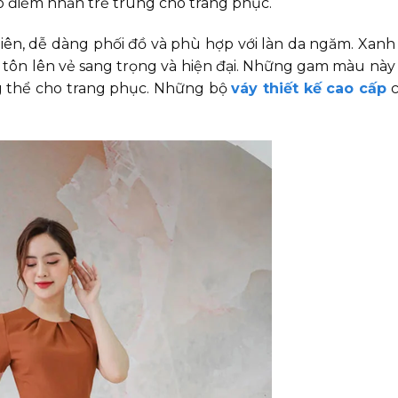
ạo điểm nhấn trẻ trung cho trang phục.
iên, dễ dàng phối đồ và phù hợp với làn da ngăm. Xan
úp tôn lên vẻ sang trọng và hiện đại. Những gam màu này
ng thể cho trang phục. Những bộ
váy thiết kế cao cấp
c