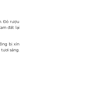
m. Đỏ rượu
am đất lại
ng bị xỉn
tươi sáng.