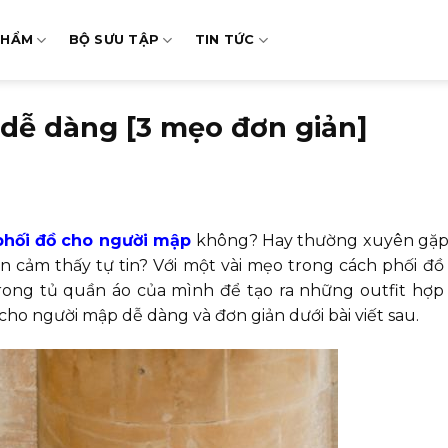
PHẨM
BỘ SƯU TẬP
TIN TỨC
dễ dàng [3 mẹo đơn giản]
phối đồ cho người mập
không? Hay thường xuyên gặp
n cảm thấy tự tin? Với một vài mẹo trong cách phối đồ
ng tủ quần áo của mình để tạo ra những outfit hợp 
cho người mập dễ dàng và đơn giản dưới bài viết sau.