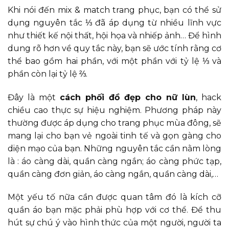
Khi nói đến mix & match trang phục, bạn có thể sử
dụng nguyên tắc ⅓ đã áp dụng từ nhiều lĩnh vực
như thiết kế nội thất, hội họa và nhiếp ảnh… Để hình
dung rõ hơn về quy tắc này, bạn sẽ ước tính rằng cơ
thể bao gồm hai phần, với một phần với tỷ lệ ⅓ và
phần còn lại tỷ lệ ⅔.
Đây là một
cách phối đồ đẹp cho nữ lùn
, hack
chiều cao thực sự hiệu nghiệm. Phương pháp này
thường được áp dụng cho trang phục mùa đông, sẽ
mang lại cho bạn vẻ ngoài tinh tế và gọn gàng cho
diện mạo của bạn. Những nguyên tắc cần nằm lòng
là : áo càng dài, quần càng ngắn; áo càng phức tạp,
quần càng đơn giản, áo càng ngắn, quần càng dài,…
Một yếu tố nữa cần được quan tâm đó là kích cỡ
quần áo bạn mặc phải phù hợp với cơ thể. Để thu
hút sự chú ý vào hình thức của một người, người ta