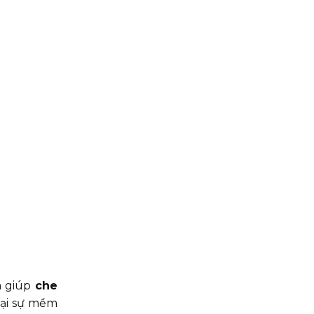
à giúp
che
lại sự mềm