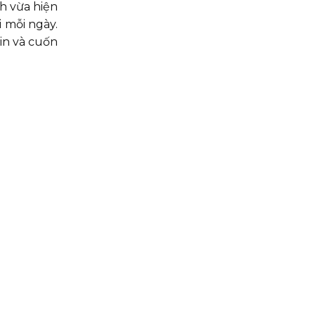
h vừa hiện
i mỗi ngày.
in và cuốn