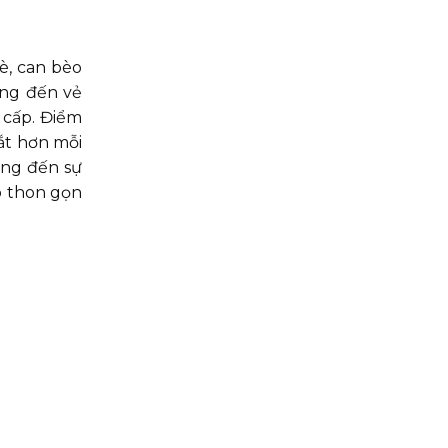
è, can bèo
ang đến vẻ
 cấp. Điểm
ắt hơn mỗi
ang đến sự
o thon gọn