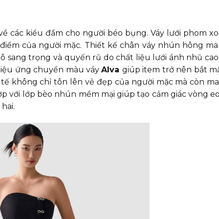
về các kiểu đầm cho người béo bụng. Váy lưới phom xo
điểm của người mặc. Thiết kế chân váy nhún hông m
 sang trọng và quyến rũ do chất liệu lưới ánh nhũ cao
o hiệu ứng chuyển màu váy
Alva
giúp item trở nên bắt m
nh tế không chỉ tôn lên vẻ đẹp của người mặc mà còn m
 hợp với lớp bèo nhún mềm mại giúp tạo cảm giác vòng e
 hai.