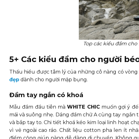
Top các kiểu đầm cho
5+ Các kiểu đầm cho người bé
Thấu hiểu được tâm lý của những cô nàng có vòng
đẹp
dành cho người mập bụng.
Đầm tay ngắn có khoá
Mẫu đầm đầu tiên mà
WHITE CHIC
muốn gợi ý đế
mái và suông nhẹ. Dáng đầm chữ A cùng tay ngắn t
và bắp tay to. Chi tiết khoá kéo kim loại linh hoạt 
vì vẻ ngoài cao ráo. Chất liệu cotton pha len ít 
điểm cộng giúp nàng dễ dàng di chuyển. Không quê