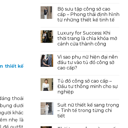
Bộ sưu tập công sở cao
cấp – Phong thái định hình
từ những thiết kế tinh tế
Luxury for Success: Khi
thời trang là chìa khóa mở
cánh cửa thành công
Vì sao phụ nữ hiện đại nên
đầu tư vào tủ đồ công sở
m thiết kế
cao cấp?
Tủ đồ công sở cao cấp –
Đầu tư thông minh cho sự
nghiệp
áng thoải
Suit nữ thiết kế sang trọng
 bụng dưới
– Tinh tế trong từng chi
 người khác
tiết
mềm nhẹ là
 để outfit