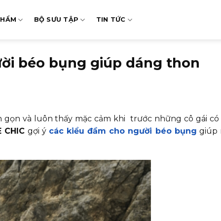
PHẨM
BỘ SƯU TẬP
TIN TỨC
ười béo bụng giúp dáng thon
gọn và luôn thấy mặc cảm khi trước những cô gái có
 CHIC
gợi ý
các kiểu đầm cho người béo bụng
giúp 