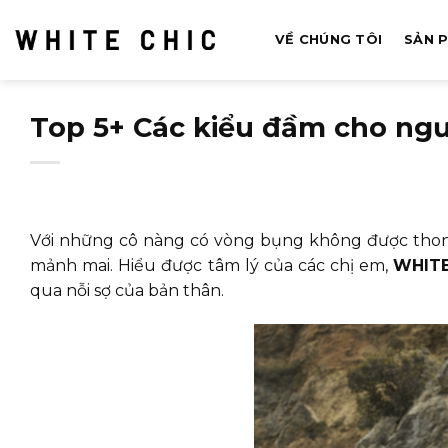
Bỏ
qua
VỀ CHÚNG TÔI
SẢN 
nội
dung
Top 5+ Các kiểu đầm cho ng
Với những cô nàng có vòng bụng không được thon 
mảnh mai. Hiểu được tâm lý của các chị em,
WHITE
qua nỗi sợ của bản thân.