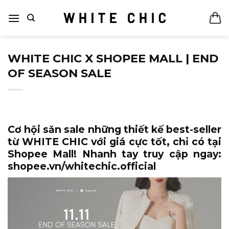
Bỏ
qua
nội
dung
WHITE CHIC X SHOPEE MALL | END
OF SEASON SALE
Cơ hội săn sale những thiết kế best-seller
từ WHITE CHIC với giá cực tốt, chỉ có tại
Shopee Mall! Nhanh tay truy cập ngay:
shopee.vn/whitechic.official